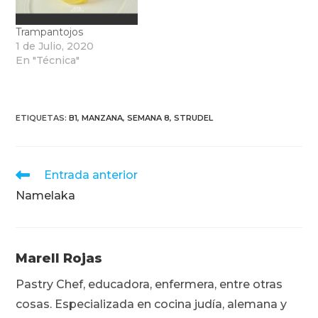
Trampantojos
1 de Julio, 2020
En "Técnica"
ETIQUETAS
:
B1
,
MANZANA
,
SEMANA 8
,
STRUDEL
Leer
Entrada anterior
más
Namelaka
artículos
Marell Rojas
Pastry Chef, educadora, enfermera, entre otras
cosas. Especializada en cocina judía, alemana y