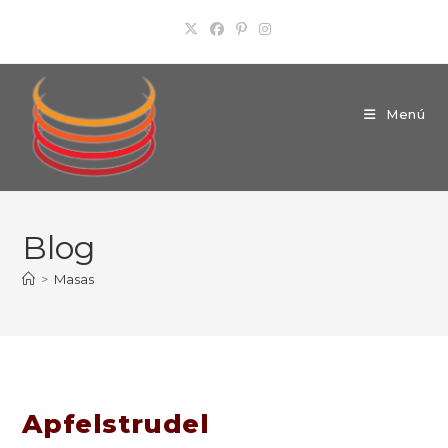
Ir
al
contenido
Menú
Blog
>
Masas
Apfelstrudel