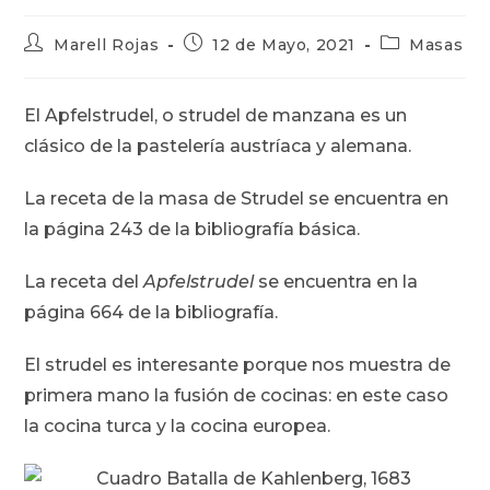
Autor
Publicación
Categoría
Marell Rojas
12 de Mayo, 2021
Masas
de
de
de
la
la
la
entrada:
entrada:
entrada:
El Apfelstrudel, o strudel de manzana es un
clásico de la pastelería austríaca y alemana.
La receta de la masa de Strudel se encuentra en
la página 243 de la bibliografía básica.
La receta del
Apfelstrudel
se encuentra en la
página 664 de la bibliografía.
El strudel es interesante porque nos muestra de
primera mano la fusión de cocinas: en este caso
la cocina turca y la cocina europea.