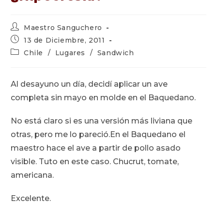
Autor
Maestro Sanguchero
de
Publicación
13 de Diciembre, 2011
la
de
Categoría
Chile
/
Lugares
/
Sandwich
entrada:
la
de
entrada:
la
entrada:
Al desayuno un día, decidí aplicar un ave
completa sin mayo en molde en el Baquedano.
No está claro si es una versión más liviana que
otras, pero me lo pareció.
En el Baquedano el
maestro hace el ave a partir de pollo asado
visible. Tuto en este caso. Chucrut, tomate,
americana.
Excelente.