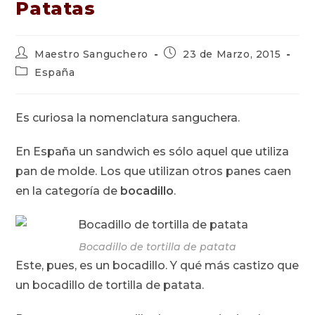
Patatas
Autor
Publicación
Maestro Sanguchero
23 de Marzo, 2015
de
de
Categoría
España
la
la
de
entrada:
entrada:
la
entrada:
Es curiosa la nomenclatura sanguchera.
En España un sandwich es sólo aquel que utiliza
pan de molde. Los que utilizan otros panes caen
en la categoría de
bocadillo
.
Bocadillo de tortilla de patata
Este, pues, es un bocadillo. Y qué más castizo que
un bocadillo de tortilla de patata.