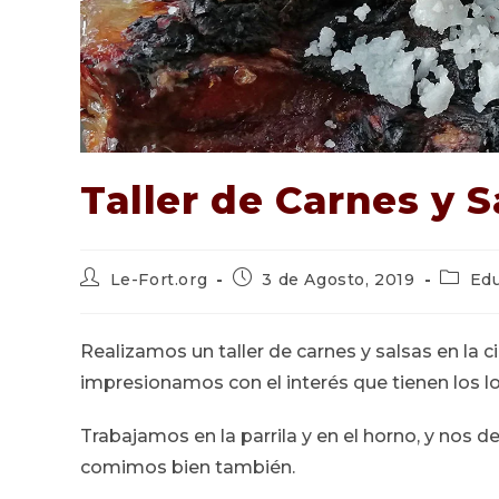
Taller de Carnes y S
Autor
Publicación
Catego
Le-Fort.org
3 de Agosto, 2019
Ed
de
de
de
la
la
la
entrada:
entrada:
entrada
Realizamos un taller de carnes y salsas en la c
impresionamos con el interés que tienen los lo
Trabajamos en la parrila y en el horno, y no
comimos bien también.