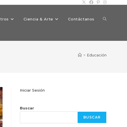
Alternar
tros
Ciencia & Arte
Contáctanos
búsqueda
>
Educación
de
Iniciar Sesión
la
Buscar
BUSCAR