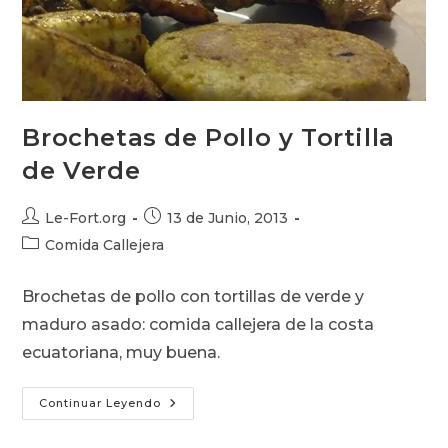
Brochetas de Pollo y Tortilla
de Verde
Autor
Publicación
Le-Fort.org
13 de Junio, 2013
de
de
Categoría
Comida Callejera
la
la
de
entrada:
entrada:
la
Brochetas de pollo con tortillas de verde y
entrada:
maduro asado: comida callejera de la costa
ecuatoriana, muy buena.
Brochetas
Continuar Leyendo
De
Pollo
Y