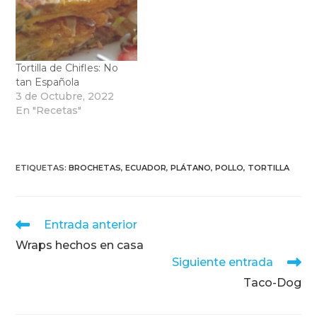
Tortilla de Chifles: No
tan Española
3 de Octubre, 2022
En "Recetas"
ETIQUETAS
:
BROCHETAS
,
ECUADOR
,
PLÁTANO
,
POLLO
,
TORTILLA
Leer
Entrada anterior
más
Wraps hechos en casa
artículos
Siguiente entrada
Taco-Dog