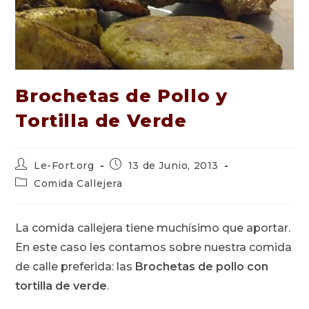
Brochetas de Pollo y
Tortilla de Verde
Autor
Publicación
Le-Fort.org
13 de Junio, 2013
de
de
Categoría
Comida Callejera
la
la
de
entrada:
entrada:
la
entrada:
La comida callejera tiene muchísimo que aportar.
En este caso les contamos sobre nuestra comida
de calle preferida: las
Brochetas de pollo con
tortilla de verde
.