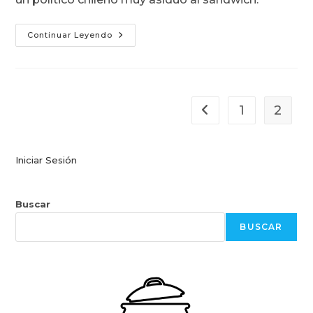
Barros
Continuar Leyendo
Luco:
Churrasco
Con
Queso
Derretido
1
2
Ir a la página anterior
Iniciar Sesión
Buscar
BUSCAR