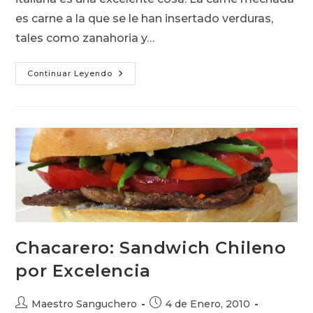
es carne a la que se le han insertado verduras,
tales como zanahoria y…
Mechada
Continuar Leyendo
Italiana:
Mechada
Palta
Tomate
Mayo
Chacarero: Sandwich Chileno
por Excelencia
Autor
Publicación
Maestro Sanguchero
4 de Enero, 2010