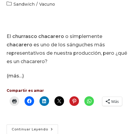
de
de
Categoría
Sandwich
/
Vacuno
la
la
de
entrada:
entrada:
la
entrada:
El
churrasco chacarero
o simplemente
chacarero
es uno de los sánguches más
representativos de nuestra producción, pero ¿qué
es un chacarero?
(más…)
Compartir es amar
Más
Chacarero:
Continuar Leyendo
Sandwich