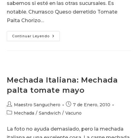
sabemos si esté en las otras sucursales. Es
notable. Churrasco Queso derretido Tomate
Palta Chorizo…
Barros
Continuar Leyendo
Luco
Riojano
Mechada Italiana: Mechada
palta tomate mayo
Autor
Publicación
Maestro Sanguchero
7 de Enero, 2010
de
de
Categoría
Mechada
/
Sandwich
/
Vacuno
la
la
de
entrada:
entrada:
la
La foto no ayuda demasiado, pero la mechada
entrada:
italiana es una excelente cosa. La carne mechada