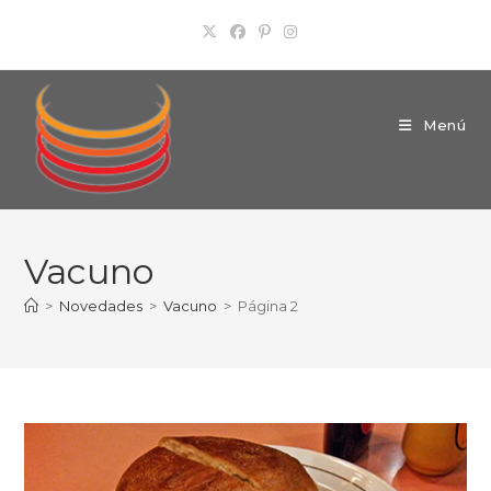
Ir
al
contenido
Menú
Vacuno
>
Novedades
>
Vacuno
>
Página 2