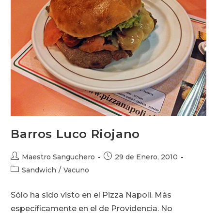
Barros Luco Riojano
Autor
Publicación
Maestro Sanguchero
29 de Enero, 2010
de
de
Categoría
Sandwich
/
Vacuno
la
la
de
entrada:
entrada:
la
Sólo ha sido visto en el Pizza Napoli. Más
entrada:
específicamente en el de Providencia. No