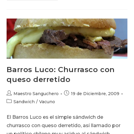
Chileno
Por
Excelencia
Barros Luco: Churrasco con
queso derretido
Autor
Publicación
Maestro Sanguchero
19 de Diciembre, 2009
de
de
Categoría
Sandwich
/
Vacuno
la
la
de
entrada:
entrada:
la
El Barros Luco es el simple sándwich de
entrada:
churrasco con queso derretido, así llamado por
un político chileno muy asiduo al sándwich.