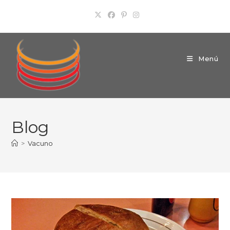
Ir
al
contenido
Menú
Blog
>
Vacuno