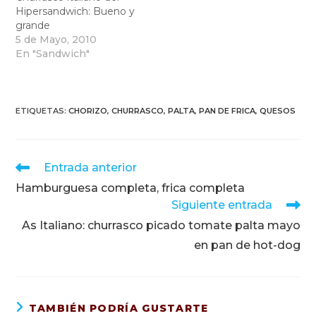
Hipersandwich: Bueno y
grande
5 de Mayo, 2010
En "Sandwich"
ETIQUETAS
:
CHORIZO
,
CHURRASCO
,
PALTA
,
PAN DE FRICA
,
QUESOS
Leer
Entrada anterior
más
Hamburguesa completa, frica completa
artículos
Siguiente entrada
As Italiano: churrasco picado tomate palta mayo
en pan de hot-dog
TAMBIÉN PODRÍA GUSTARTE