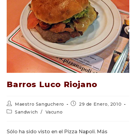
Barros Luco Riojano
Autor
Publicación
Maestro Sanguchero
29 de Enero, 2010
de
de
Categoría
Sandwich
/
Vacuno
la
la
de
entrada:
entrada:
la
entrada:
Sólo ha sido visto en el Pizza Napoli. Más