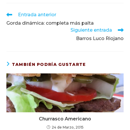
Leer
Entrada anterior
más
Gorda dinámica: completa más palta
artículos
Siguiente entrada
Barros Luco Riojano
TAMBIÉN PODRÍA GUSTARTE
Churrasco Americano
24 de Marzo, 2015