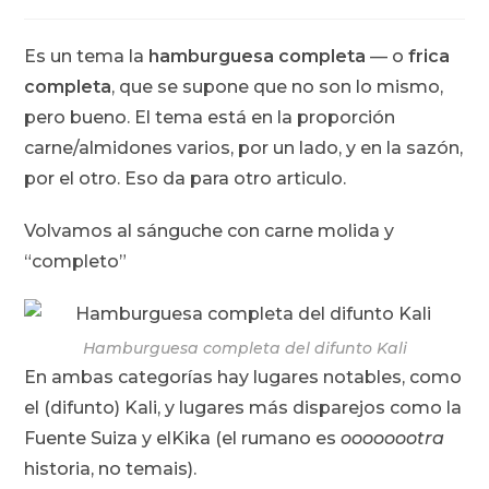
de
entrada:
entrada:
la
entrada:
Es un tema la
hamburguesa completa
— o
frica
completa
, que se supone que no son lo mismo,
pero bueno. El tema está en la proporción
carne/almidones varios, por un lado, y en la sazón,
por el otro. Eso da para otro articulo.
Volvamos al sánguche con carne molida y
“completo”
Hamburguesa completa del difunto Kali
En ambas categorías hay lugares notables, como
el (difunto) Kali, y lugares más disparejos como la
Fuente Suiza y elKika (el rumano es
oooooootra
historia, no temais).