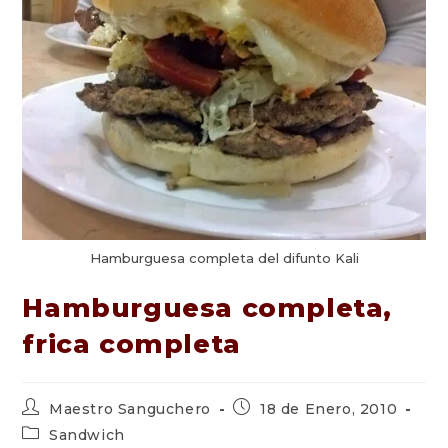
Hamburguesa completa del difunto Kali
Hamburguesa completa,
frica completa
Autor
Publicación
Maestro Sanguchero
18 de Enero, 2010
de
de
Categoría
Sandwich
la
la