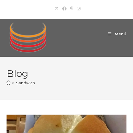
Ir
al
contenido
Menú
Blog
>
Sandwich