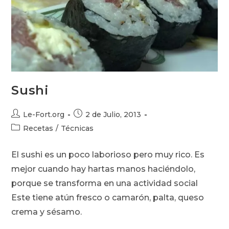
Sushi
Autor
Publicación
Le-Fort.org
2 de Julio, 2013
de
de
Categoría
Recetas
/
Técnicas
la
la
de
entrada:
entrada:
la
El sushi es un poco laborioso pero muy rico. Es
entrada:
mejor cuando hay hartas manos haciéndolo,
porque se transforma en una actividad social
Este tiene atún fresco o camarón, palta, queso
crema y sésamo.