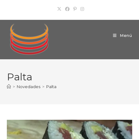
Ir
al
contenido
Menú
Palta
>
Novedades
>
Palta