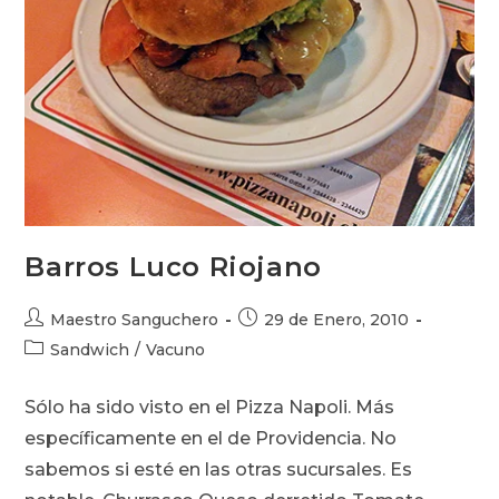
Barros Luco Riojano
Autor
Publicación
Maestro Sanguchero
29 de Enero, 2010
de
de
Categoría
Sandwich
/
Vacuno
la
la
de
entrada:
entrada:
la
Sólo ha sido visto en el Pizza Napoli. Más
entrada:
específicamente en el de Providencia. No
sabemos si esté en las otras sucursales. Es