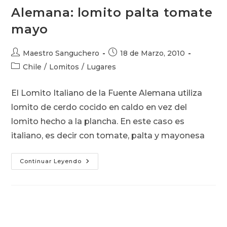
Alemana: lomito palta tomate
mayo
Autor
Publicación
Maestro Sanguchero
18 de Marzo, 2010
de
de
Categoría
Chile
/
Lomitos
/
Lugares
la
la
de
entrada:
entrada:
la
El Lomito Italiano de la Fuente Alemana utiliza
entrada:
lomito de cerdo cocido en caldo en vez del
lomito hecho a la plancha. En este caso es
italiano, es decir con tomate, palta y mayonesa
Lomito
Continuar Leyendo
Italiano
De
La
Fuente
Alemana:
Lomito
Palta
Tomate
Mayo