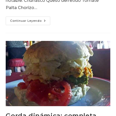
notable. Churrasco Queso derretido Tomate
Palta Chorizo…
Barros
Continuar Leyendo
Luco
Riojano
Gorda dinámica: completa