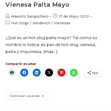
Vienesa Palta Mayo
Autor
Publicación
Maestro Sanguchero
17 de Mayo, 2010
de
de
Categoría
Hot-Dogs
/
Sandwich
/
Vienesas
la
la
de
entrada:
entrada:
la
¿Qué es un hot-dog palta mayo? Tal como su
entrada:
nombre lo indica: es pan de hot-dog, vienesa,
palta y mayonesa.
(más…)
Compartir es amar
Más
Vienesa
Continuar Leyendo
Palta
Mayo