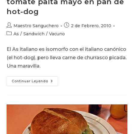
tomate palta mayo en pan de
hot-dog
Autor
Publicación
Maestro Sanguchero
2 de Febrero, 2010
de
de
Categoría
As
/
Sandwich
/
Vacuno
la
la
de
entrada:
entrada:
la
El As italiano es isomorfo con el italiano canónico
entrada:
(el hot-dog), pero lleva carne de churrasco picada.
Una maravilla.
As
Continuar Leyendo
Italiano:
Churrasco
Picado
Tomate
Palta
Mayo
En
Pan
De
Hot-
Dog