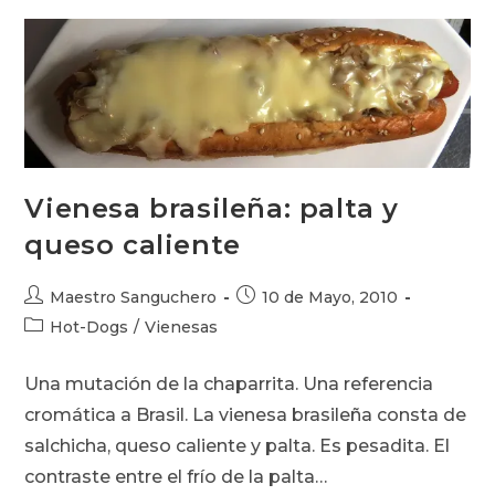
Vienesa brasileña: palta y
queso caliente
Autor
Publicación
Maestro Sanguchero
10 de Mayo, 2010
de
de
Categoría
Hot-Dogs
/
Vienesas
la
la
de
entrada:
entrada:
la
Una mutación de la chaparrita. Una referencia
entrada:
cromática a Brasil. La vienesa brasileña consta de
salchicha, queso caliente y palta. Es pesadita. El
contraste entre el frío de la palta…