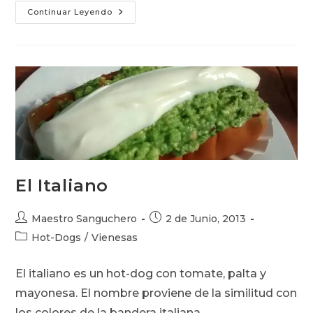
Sushi
Continuar Leyendo
El Italiano
Autor
Publicación
Maestro Sanguchero
2 de Junio, 2013
de
de
Categoría
Hot-Dogs
/
Vienesas
la
la
de
entrada:
entrada:
la
El italiano es un hot-dog con tomate, palta y
entrada:
mayonesa. El nombre proviene de la similitud con
los colores de la bandera italiana.