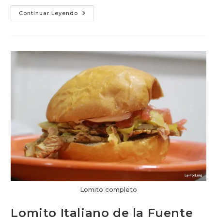
Churrasco
Continuar Leyendo
Italiano
Del
Hipersandwich:
Bueno
Y
Grande
Lomito completo
Lomito Italiano de la Fuente