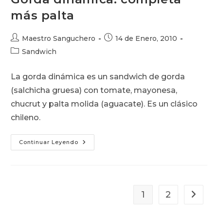
más palta
Autor
Publicación
Maestro Sanguchero
14 de Enero, 2010
de
de
Categoría
Sandwich
la
la
de
entrada:
entrada:
la
La gorda dinámica es un sandwich de gorda
entrada:
(salchicha gruesa) con tomate, mayonesa,
chucrut y palta molida (aguacate). Es un clásico
chileno.
Gorda
Continuar Leyendo
Dinámica:
Completa
Más
Palta
1
2
Ir a la 