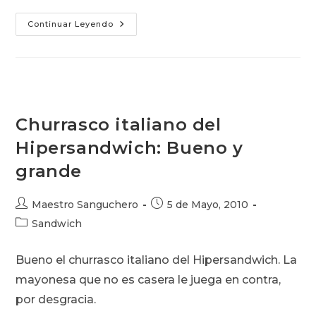
Vienesa
Continuar Leyendo
Brasileña:
Palta
Y
Queso
Caliente
Churrasco italiano del
Hipersandwich: Bueno y
grande
Autor
Publicación
Maestro Sanguchero
5 de Mayo, 2010
de
de
Categoría
Sandwich
la
la
de
entrada:
entrada:
la
Bueno el churrasco italiano del Hipersandwich. La
entrada:
mayonesa que no es casera le juega en contra,
por desgracia.