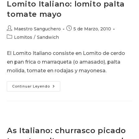
Lomito Italiano: lomito palta
tomate mayo
Autor
Publicación
Maestro Sanguchero
5 de Marzo, 2010
de
de
Categoría
Lomitos
/
Sandwich
la
la
de
entrada:
entrada:
la
El Lomito Italiano consiste en Lomito de cerdo
entrada:
en pan frica o marraqueta (o amasado), palta
molida, tomate en rodajas y mayonesa.
Lomito
Continuar Leyendo
Italiano:
Lomito
Palta
Tomate
Mayo
As Italiano: churrasco picado