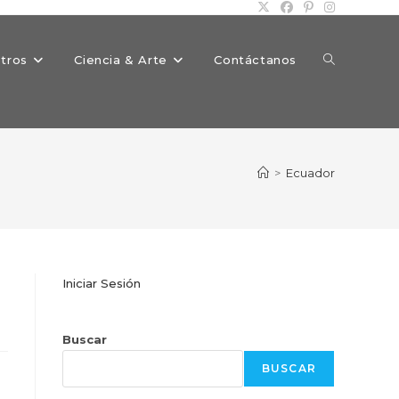
Alternar
tros
Ciencia & Arte
Contáctanos
búsqueda
>
Ecuador
de
Iniciar Sesión
la
Buscar
BUSCAR