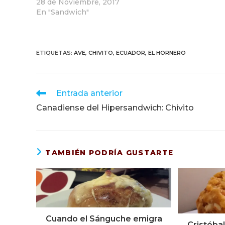
28 de Noviembre, 2017
En "Sandwich"
ETIQUETAS
:
AVE
,
CHIVITO
,
ECUADOR
,
EL HORNERO
Leer
Entrada anterior
más
Canadiense del Hipersandwich: Chivito
artículos
TAMBIÉN PODRÍA GUSTARTE
Cuando el Sánguche emigra
Cristóba