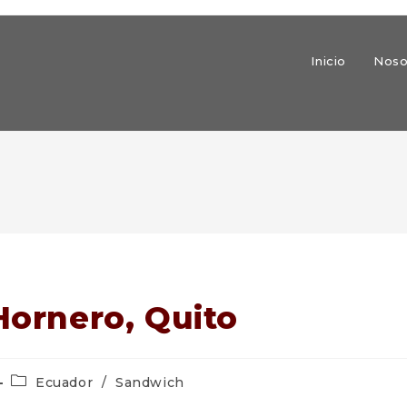
Inicio
Noso
 Hornero, Quito
Categoría
Ecuador
/
Sandwich
de