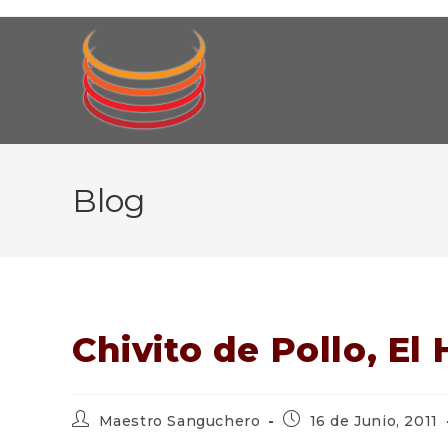
Ir
al
contenido
Blog
Chivito de Pollo, El
Autor
Publicación
Maestro Sanguchero
16 de Junio, 2011
de
de