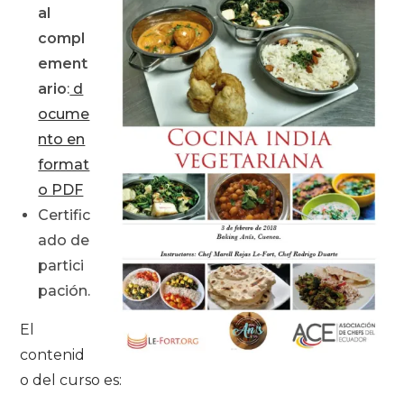
al
compl
ement
ario
:
d
ocume
nto en
format
o PDF
Certific
ado de
partici
pación.
El
contenid
o del curso es: