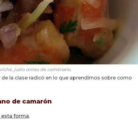
iche, justo antes de comérselo.
or de la clase radicó en lo que aprendimos sobre como
iano de camarón
 esta forma
.