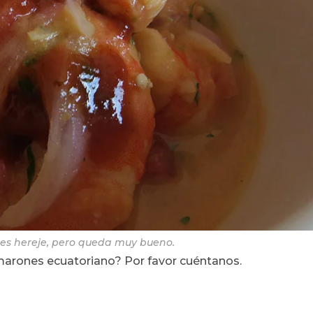
 es hereje, pero queda muy bueno.
marones ecuatoriano? Por favor cuéntanos.