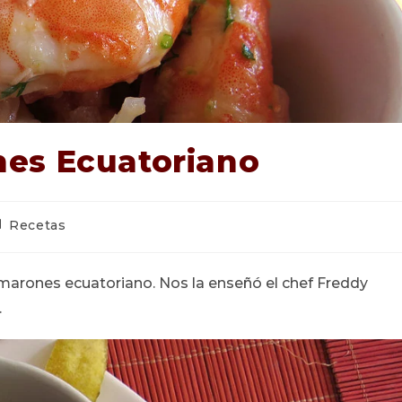
es Ecuatoriano
tegoría
Recetas
e
trada:
amarones ecuatoriano. Nos la enseñó el chef Freddy
.