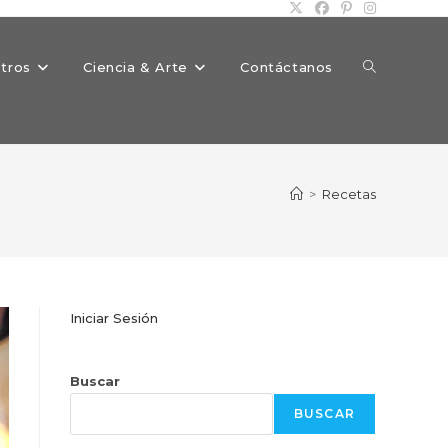
Alternar
tros
Ciencia & Arte
Contáctanos
búsqueda
>
Recetas
de
Iniciar Sesión
la
Buscar
BUSCAR