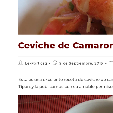
Ceviche de Camaron
Autor
Publicación
Ca
Le-Fort.org
9 de Septiembre, 2015
de
de
d
la
la
la
entrada:
entrada:
en
Esta es una excelente receta de ceviche de c
Tipán, y la publicamos con su amable permiso