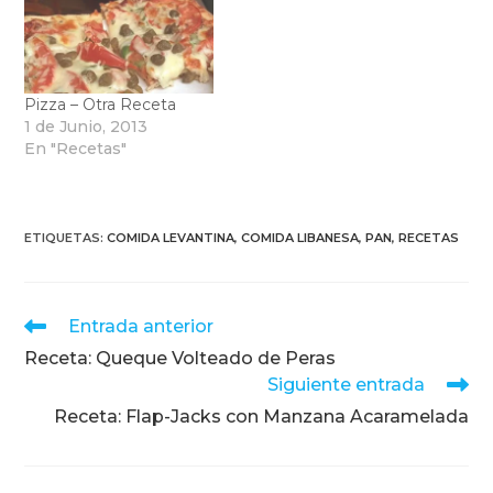
Pizza – Otra Receta
1 de Junio, 2013
En "Recetas"
ETIQUETAS
:
COMIDA LEVANTINA
,
COMIDA LIBANESA
,
PAN
,
RECETAS
Leer
Entrada anterior
más
Receta: Queque Volteado de Peras
artículos
Siguiente entrada
Receta: Flap-Jacks con Manzana Acaramelada