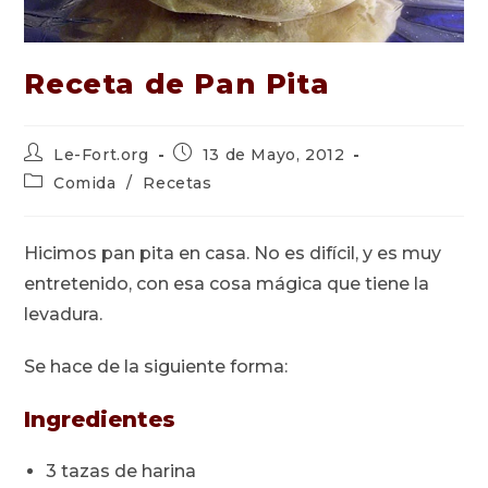
Receta de Pan Pita
Autor
Publicación
Le-Fort.org
13 de Mayo, 2012
de
de
Categoría
Comida
/
Recetas
la
la
de
entrada:
entrada:
la
entrada:
Hicimos pan pita en casa. No es difícil, y es muy
entretenido, con esa cosa mágica que tiene la
levadura.
Se hace de la siguiente forma:
Ingredientes
3 tazas de harina