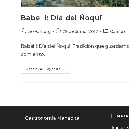
Babel I: Día del Ñoqui
Autor
Publicación
Categoría
Le-Fort.org
29 de Junio, 2017
Comida
de
de
de
la
la
la
Babel I: Día del Ñoqui. Tradición que guarda
entrada:
entrada:
entrada:
comienzo.
Babel
Continuar Leyendo
I:
Día
Del
Ñoqui
Meta
Gastronomía Manabita
Iniciar 