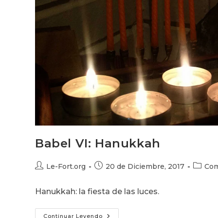
Babel VI: Hanukkah
Autor
Publicación
Catego
Le-Fort.org
20 de Diciembre, 2017
Com
de
de
de
la
la
la
Hanukkah: la fiesta de las luces.
entrada:
entrada:
entrada
Babel
Continuar Leyendo