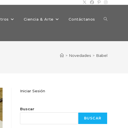
Alternar
tros
Ciencia & Arte
Contáctanos
búsqueda
>
Novedades
>
Babel
de
Iniciar Sesión
la
Buscar
BUSCAR