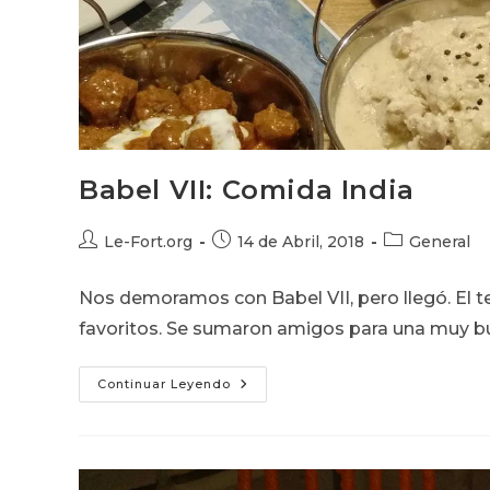
Babel VII: Comida India
Autor
Publicación
Categoría
Le-Fort.org
14 de Abril, 2018
General
de
de
de
la
la
la
Nos demoramos con Babel VII, pero llegó. El t
entrada:
entrada:
entrada:
favoritos. Se sumaron amigos para una muy b
Babel
Continuar Leyendo
VII:
Comida
India