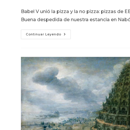
de
de
de
la
la
la
Babel V unió la pizza y la no pizza: pizzas de 
entrada:
entrada:
entrada
Buena despedida de nuestra estancia en Nabó
Babel
Continuar Leyendo
V:
Pizza,
No
Pizza,
Y
Despedida