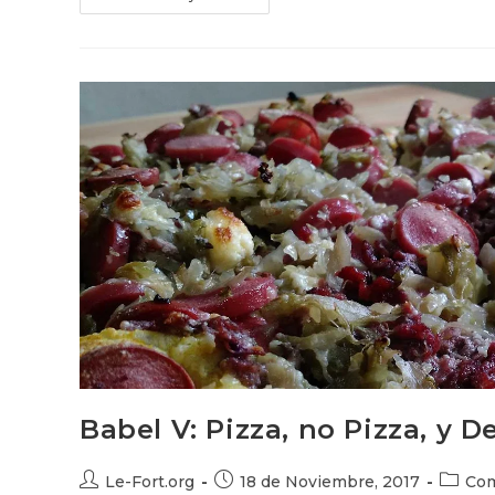
VI:
Hanukkah
Babel V: Pizza, no Pizza, y 
Autor
Publicación
Catego
Le-Fort.org
18 de Noviembre, 2017
Com