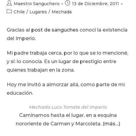
Autor
Publicación
Maestro Sanguchero
13 de Diciembre, 2011
de
de
Categoría
Chile
/
Lugares
/
Mechada
la
la
de
entrada:
entrada:
la
Gracias al
post de sanguches
conocí la existencia
entrada:
del Imperio.
Mi padre trabaja cerca, por lo que se lo mencioné,
y sí: lo conocía. Es un lugar de prestigio entre
quienes trabajan en la zona.
Hoy me invitó a almorzar allá, como parte de mi
educación.
Mechada Luco Tomate del Imperio
Caminamos hasta el lugar, en a esquina
nororiente de Carmen y Marcoleta.
(más…)