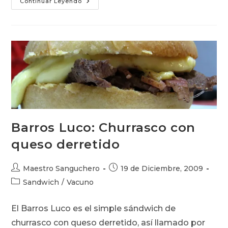
Barros
Continuar Leyendo
Luco
Pimiento:
Experimento
Poco
Afortunado
Barros Luco: Churrasco con
queso derretido
Autor
Publicación
Maestro Sanguchero
19 de Diciembre, 2009
de
de
Categoría
Sandwich
/
Vacuno
la
la
de
entrada:
entrada:
la
El Barros Luco es el simple sándwich de
entrada:
churrasco con queso derretido, así llamado por