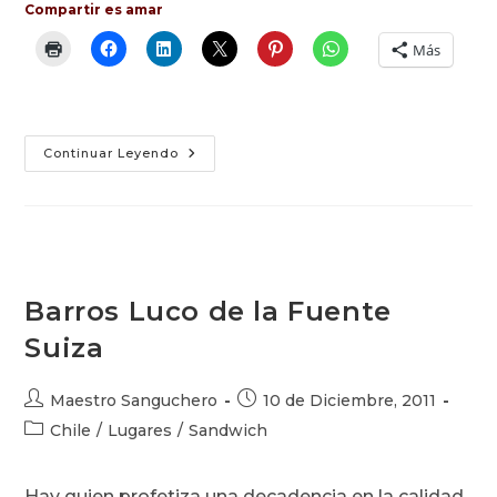
Compartir es amar
Más
Mechada
Continuar Leyendo
Luco
Del
Imperio
Barros Luco de la Fuente
Suiza
Autor
Publicación
Maestro Sanguchero
10 de Diciembre, 2011
de
de
Categoría
Chile
/
Lugares
/
Sandwich
la
la
de
entrada:
entrada:
la
Hay quien profetiza una decadencia en la calidad