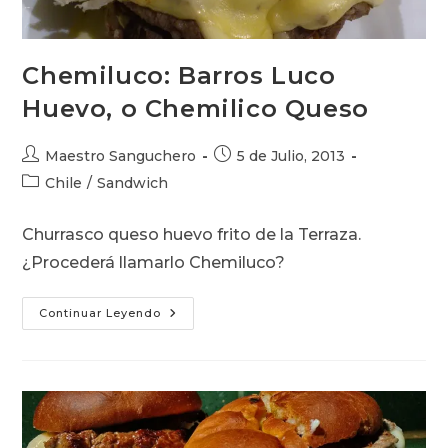
Chemiluco: Barros Luco
Huevo, o Chemilico Queso
Autor
Publicación
Maestro Sanguchero
5 de Julio, 2013
de
de
Categoría
Chile
/
Sandwich
la
la
de
entrada:
entrada:
la
Churrasco queso huevo frito de la Terraza.
entrada:
¿Procederá llamarlo Chemiluco?
Chemiluco:
Continuar Leyendo
Barros
Luco
Huevo,
O
Chemilico
Queso