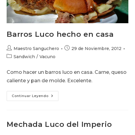
Barros Luco hecho en casa
Autor
Publicación
Maestro Sanguchero
29 de Noviembre, 2012
de
de
Categoría
Sandwich
/
Vacuno
la
la
de
entrada:
entrada:
la
Como hacer un barros luco en casa. Carne, queso
entrada:
caliente y pan de molde. Excelente.
Barros
Continuar Leyendo
Luco
Hecho
En
Casa
Mechada Luco del Imperio