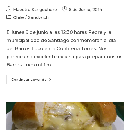
Autor
Publicación
Maestro Sanguchero
6 de Junio, 2014
de
de
Categoría
Chile
/
Sandwich
la
la
de
entrada:
entrada:
la
El lunes 9 de junio a las 12:30 horas Pebre y la
entrada:
municipalidad de Santiago conmemoran el día
del Barros Luco en la Confitería Torres. Nos
parece una excelente excusa para prepararnos un
Barros Luco mítico.
Día
Continuar Leyendo
Del
Barros
Luco,
9
De
Junio