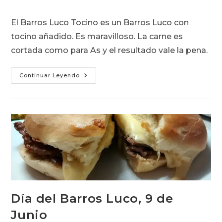
la
la
de
entrada:
entrada:
la
El Barros Luco Tocino es un Barros Luco con
entrada:
tocino añadido. Es maravilloso. La carne es
cortada como para As y el resultado vale la pena.
Barros
Continuar Leyendo
Luco
Tocino
Día del Barros Luco, 9 de
Junio