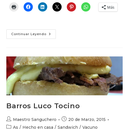
Más
El
Continuar Leyendo
Bucanero:
Una
Evolución
Del
Chemilico
Barros Luco Tocino
Autor
Publicación
Maestro Sanguchero
20 de Marzo, 2015
de
de
Categoría
As
/
Hecho en casa
/
Sandwich
/
Vacuno