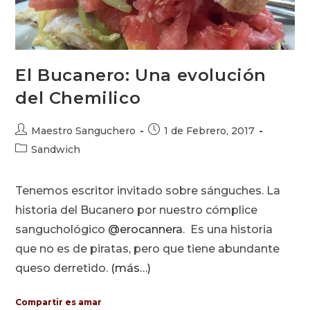
El Bucanero: Una evolución
del Chemilico
Autor
Publicación
Maestro Sanguchero
1 de Febrero, 2017
de
de
Categoría
Sandwich
la
la
de
entrada:
entrada:
la
Tenemos escritor invitado sobre sánguches. La
entrada:
historia del Bucanero por nuestro cómplice
sanguchológico
@erocannera
. Es una historia
que no es de piratas, pero que tiene abundante
queso derretido.
(más…)
Compartir es amar