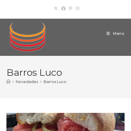
Ir
al
contenido
Menú
Barros Luco
>
Novedades
>
Barros Luco