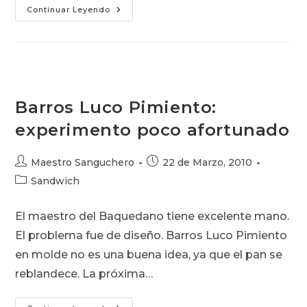
Barros
Continuar Leyendo
Luco
De
La
Fuente
Suiza
Barros Luco Pimiento:
experimento poco afortunado
Autor
Publicación
Maestro Sanguchero
22 de Marzo, 2010
de
de
Categoría
Sandwich
la
la
de
entrada:
entrada:
la
El maestro del Baquedano tiene excelente mano.
entrada:
El problema fue de diseño. Barros Luco Pimiento
en molde no es una buena idea, ya que el pan se
reblandece. La próxima…