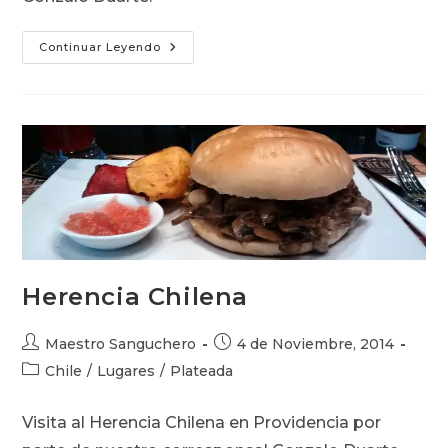
La
Continuar Leyendo
Mechada
Nacional
Herencia Chilena
Autor
Publicación
Maestro Sanguchero
4 de Noviembre, 2014
de
de
Categoría
Chile
/
Lugares
/
Plateada
la
la
de
entrada:
entrada:
la
Visita al Herencia Chilena en Providencia por
entrada: