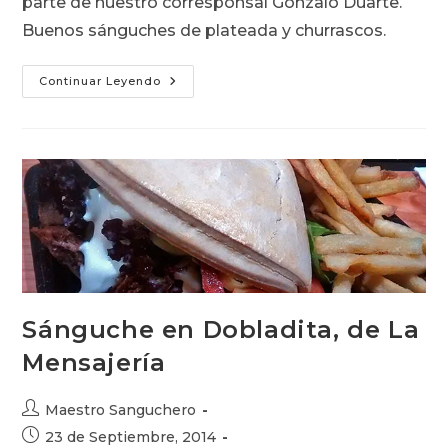
parte de nuestro corresponsal Gonzalo Duarte.
Buenos sánguches de plateada y churrascos.
Herencia
Continuar Leyendo
Chilena
Sánguche en Dobladita, de La
Mensajería
Autor
Maestro Sanguchero
de
Publicación
23 de Septiembre, 2014