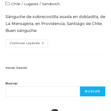
la
de
Categoría
Chile
/
Lugares
/
Sandwich
entrada:
la
de
entrada:
la
Sánguche de sobrecostilla asada en dobladita, de
entrada:
La Mensajería, en Providencia, Santiago de Chile.
Buen sánguche.
Sánguche
Continuar Leyendo
En
Dobladita,
De
La
Mensajería
Iniciar Sesión
Buscar
BUSCAR