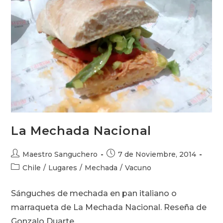
La Mechada Nacional
Autor
Publicación
Maestro Sanguchero
7 de Noviembre, 2014
de
de
Categoría
Chile
/
Lugares
/
Mechada
/
Vacuno
la
la
de
entrada:
entrada:
la
Sánguches de mechada en pan italiano o
entrada:
marraqueta de La Mechada Nacional. Reseña de
Gonzalo Duarte.