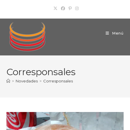
Ir
al
contenido
Menú
Corresponsales
>
Novedades
>
Corresponsales