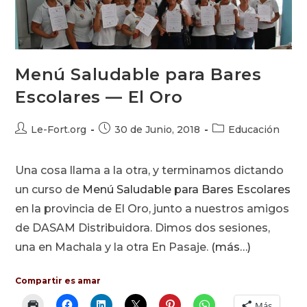
Menú Saludable para Bares
Escolares — El Oro
Autor
Publicación
Categoría
Le-Fort.org
30 de Junio, 2018
Educación
de
de
de
la
la
la
Una cosa llama a la otra, y terminamos dictando
entrada:
entrada:
entrada:
un curso de
Menú Saludable para Bares Escolares
en la provincia de El Oro, junto a nuestros amigos
de DASAM Distribuidora. Dimos dos sesiones,
una en Machala y la otra En Pasaje.
(más…)
Compartir es amar
Más