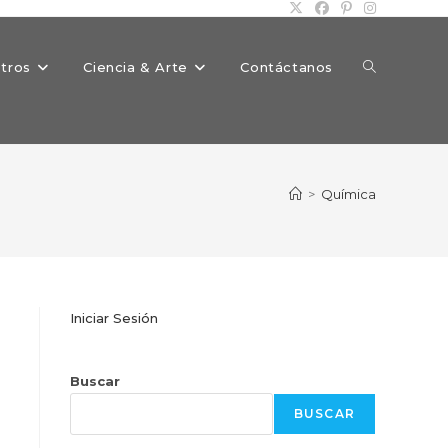
Alternar
tros
Ciencia & Arte
Contáctanos
búsqueda
>
Química
de
Iniciar Sesión
la
Buscar
BUSCAR