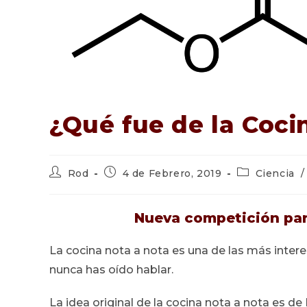
¿Qué fue de la Coci
Autor
Publicación
Categoría
Rod
4 de Febrero, 2019
Ciencia
/
de
de
de
la
la
la
entrada:
entrada:
entrada:
Nueva competición pa
La cocina nota a nota es una de las más inte
nunca has oído hablar.
La idea original de la cocina nota a nota es d