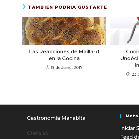
TAMBIÉN PODRÍA GUSTARTE
Las Reacciones de Maillard
Coci
en la Cocina
Undéc
I
19 de Junio, 2017
23 
Meta
Gastronomía Manabita
Iniciar 
Chefs.ec
Feed d