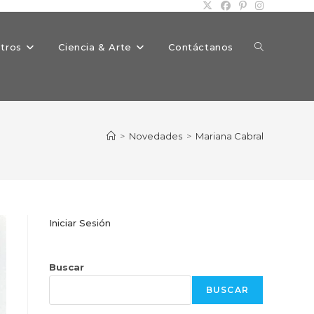
Alternar
tros
Ciencia & Arte
Contáctanos
búsqueda
>
Novedades
>
Mariana Cabral
de
Iniciar Sesión
la
Buscar
BUSCAR