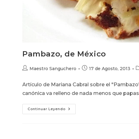
Pambazo, de México
Autor
Publicación
C
Maestro Sanguchero
17 de Agosto, 2013
de
de
d
la
la
la
Artículo de Mariana Cabral sobre el "Pambazo"
entrada:
entrada:
e
canónica va relleno de nada menos que papas 
Pambazo,
Continuar Leyendo
De
México