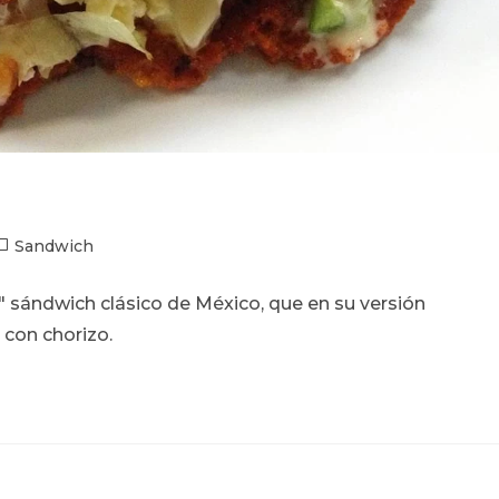
ategoría
Sandwich
e
 sándwich clásico de México, que en su versión
ntrada:
con chorizo.