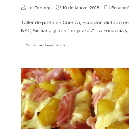
Autor
Publicación
Categoría
Le-Fort.org
10 de Marzo, 2018
Educaci
de
de
de
la
la
la
Taller de pizza en Cuenca, Ecuador, dictado e
entrada:
entrada:
entrada:
NYC, Siciliana, y dos "no-pizzas": La Focaccia
Taller
Continuar Leyendo
De
Pizza
En
Cuenca