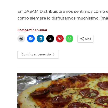
de
de
de
la
la
la
En DASAM Distribuidora nos sentimos como en 
entrada:
entrada:
entrada:
como siempre lo disfrutamos muchísimo.
(má
Compartir es amar
Más
Taller
Continuar Leyendo
De
Pizza
En
Cuenca