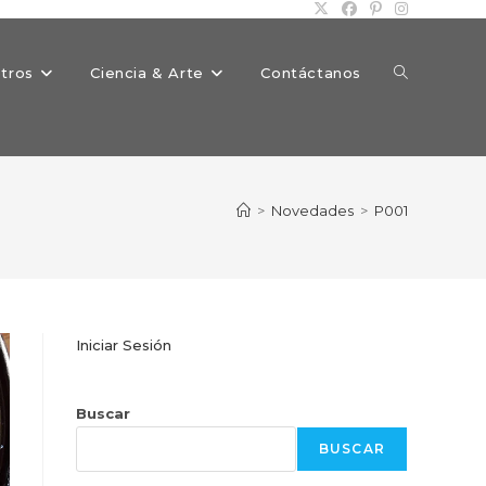
Alternar
tros
Ciencia & Arte
Contáctanos
búsqueda
>
Novedades
>
P001
de
Iniciar Sesión
la
Buscar
BUSCAR