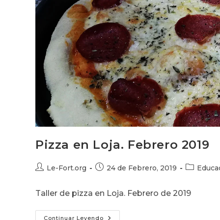
Pizza en Loja. Febrero 2019
Autor
Publicación
Categoría
Le-Fort.org
24 de Febrero, 2019
Educa
de
de
de
la
la
la
Taller de pizza en Loja. Febrero de 2019
entrada:
entrada:
entrada:
Pizza
Continuar Leyendo