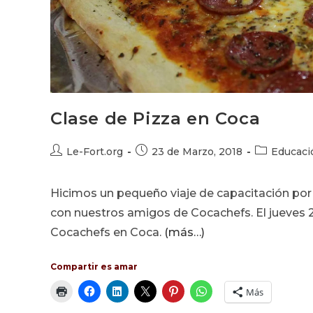
Clase de Pizza en Coca
Autor
Publicación
Categoría
Le-Fort.org
23 de Marzo, 2018
Educaci
de
de
de
la
la
la
Hicimos un pequeño viaje de capacitación por 
entrada:
entrada:
entrada:
con nuestros amigos de Cocachefs. El jueves 
Cocachefs en Coca.
(más…)
Compartir es amar
Más