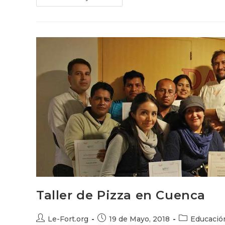
En
Loja.
Febrero
2019
Taller de Pizza en Cuenca
Autor
Publicación
Categoría
Le-Fort.org
19 de Mayo, 2018
Educació