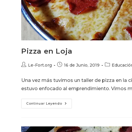
Pizza en Loja
Autor
Publicación
Categoría
Le-Fort.org
16 de Junio, 2019
Educació
de
de
de
la
la
la
Una vez más tuvimos un taller de pizza en la c
entrada:
entrada:
entrada:
estuvo enfocado al emprendimiento. Vimos ma
Pizza
Continuar Leyendo
En
Loja