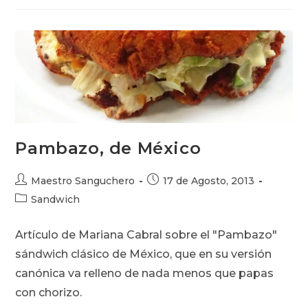
Herética
Pambazo, de México
Autor
Publicación
Maestro Sanguchero
17 de Agosto, 2013
de
de
Categoría
Sandwich
la
la
de
entrada:
entrada:
la
Artículo de Mariana Cabral sobre el "Pambazo"
entrada:
sándwich clásico de México, que en su versión
canónica va relleno de nada menos que papas
con chorizo.