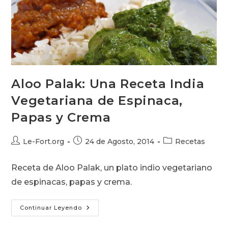
Aloo Palak: Una Receta India
Vegetariana de Espinaca,
Papas y Crema
Autor
Publicación
Categoría
Le-Fort.org
24 de Agosto, 2014
Recetas
de
de
de
la
la
la
Receta de Aloo Palak, un plato indio vegetariano
entrada:
entrada:
entrada:
de espinacas, papas y crema.
Aloo
Continuar Leyendo
Palak:
Una