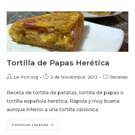
Receta
India
Vegetariana
De
Espinaca,
Papas
Y
Crema
Tortilla de Papas Herética
Autor
Publicación
Categoría
Le-Fort.org
2 de Noviembre, 2013
Recetas
de
de
de
la
la
la
Receta de tortilla de patatas, tortilla de papas o
entrada:
entrada:
entrada:
tortilla española herética. Rápida y muy buena
aunque inferior a una tortilla canónica.
Tortilla
Continuar Leyendo
De
Papas