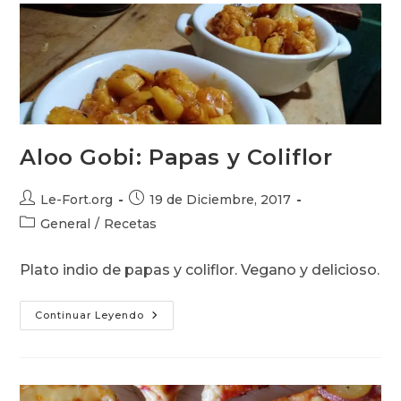
Y
Queso
Aloo Gobi: Papas y Coliflor
Autor
Publicación
Le-Fort.org
19 de Diciembre, 2017
de
de
Categoría
General
/
Recetas
la
la
de
entrada:
entrada:
la
Plato indio de papas y coliflor. Vegano y delicioso.
entrada:
Aloo
Continuar Leyendo
Gobi:
Papas
Y
Coliflor