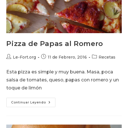
Pizza de Papas al Romero
Autor
Publicación
Categoría
Le-Fort.org
11 de Febrero, 2016
Recetas
de
de
de
la
la
la
Esta pizza es simple y muy buena. Masa, poca
entrada:
entrada:
entrada:
salsa de tomates, queso, papas con romero y un
toque de limón
Pizza
Continuar Leyendo
De
Papas
Al
Romero