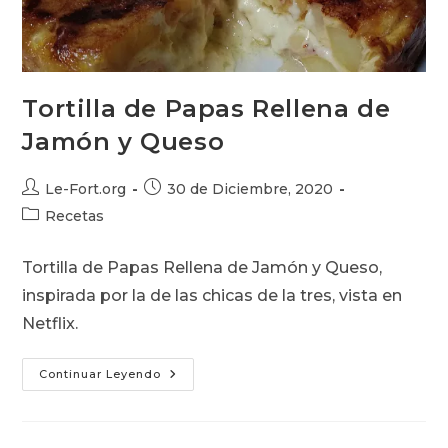
Tortilla de Papas Rellena de
Jamón y Queso
Autor
Publicación
Le-Fort.org
30 de Diciembre, 2020
de
de
Categoría
Recetas
la
la
de
entrada:
entrada:
la
Tortilla de Papas Rellena de Jamón y Queso,
entrada:
inspirada por la de las chicas de la tres, vista en
Netflix.
Tortilla
Continuar Leyendo
De
Papas
Rellena
De
Jamón