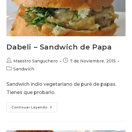
Dabeli – Sandwich de Papa
Autor
Publicación
Maestro Sanguchero
7 de Noviembre, 2015
de
de
Categoría
Sandwich
la
la
de
entrada:
entrada:
la
Sandwich indio vegetariano de puré de papas.
entrada:
Tienes que probarlo.
Dabeli
Continuar Leyendo
–
Sandwich
De
Papa