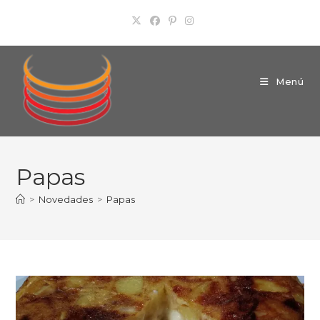
Ir
al
contenido
Menú
Papas
>
Novedades
>
Papas