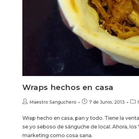
Wraps hechos en casa
Autor
Publicación
Cat
Maestro Sanguchero
7 de Junio, 2013
de
de
de
la
la
la
Wrap hecho en casa, pan y todo. Tiene la ventaj
entrada:
entrada:
entr
se yo seboso de sánguche de local. Ahora, los
marketing como cosa sana.