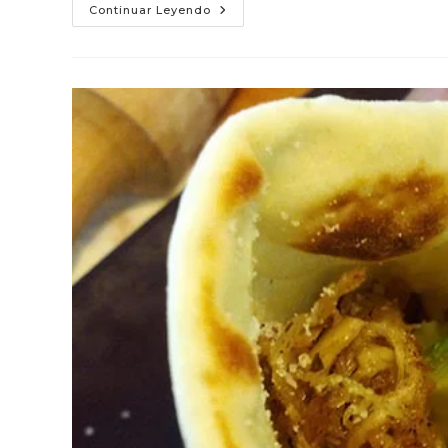
Sandwich
Continuar Leyendo
De
Pollo
Deshilachado