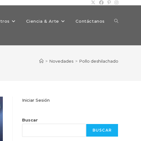
Alternar
tros
Ciencia & Arte
Contáctanos
búsqueda
>
Novedades
>
Pollo deshilachado
de
Iniciar Sesión
la
Buscar
BUSCAR