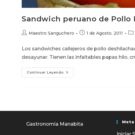
Sandwich peruano de Pollo
Autor
Publicación
Cat
Maestro Sanguchero
1 de Agosto, 2011
de
de
de
la
la
la
Los sandwiches callejeros de pollo deshilachad
entrada:
entrada:
ent
desayunar. Tienen las infaltables papas hilo, cr
Sandwich
Continuar Leyendo
Peruano
De
Pollo
Deshilachado
Meta
Gastronomía Manabita
Iniciar 