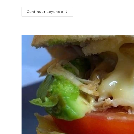
Wraps
Continuar Leyendo
Hechos
En
Casa