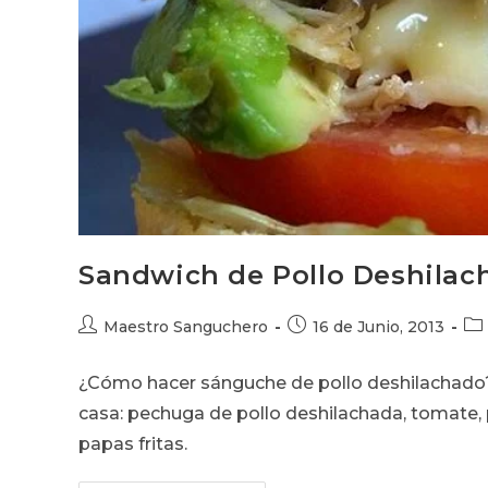
Sandwich de Pollo Deshilac
Autor
Publicación
Cat
Maestro Sanguchero
16 de Junio, 2013
de
de
de
la
la
la
¿Cómo hacer sánguche de pollo deshilachado
entrada:
entrada:
ent
casa: pechuga de pollo deshilachada, tomate, 
papas fritas.