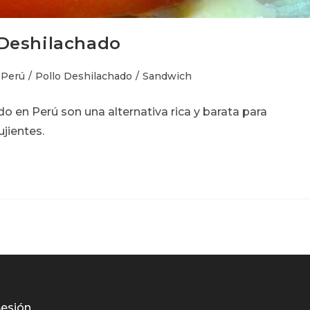
 Deshilachado
egoría
Perú
/
Pollo Deshilachado
/
Sandwich
o en Perú son una alternativa rica y barata para
rada:
ujientes.
Sesión