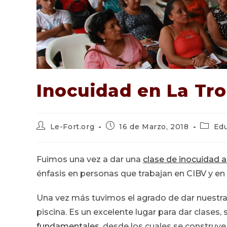
Inocuidad en La Tron
Autor
Publicación
Catego
Le-Fort.org
16 de Marzo, 2018
Ed
de
de
de
la
la
la
entrada:
entrada:
entrada
Fuimos una vez a dar una
clase de inocuidad a
énfasis en personas que trabajan en CIBV y en
Una vez más tuvimos el agrado de dar nuestra cl
piscina. Es un excelente lugar para dar clases,
fundamentales
, desde los cuales se construye