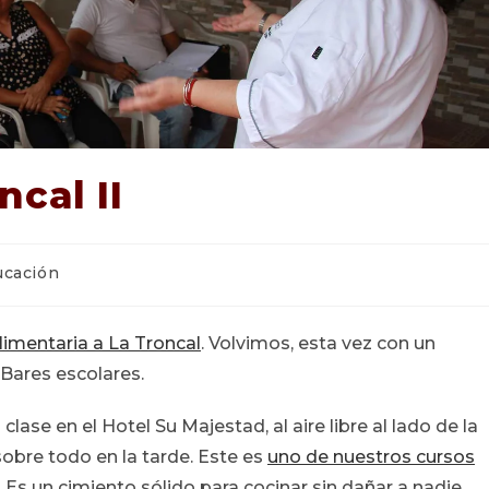
cal II
ría
ucación
:
limentaria a La Troncal
. Volvimos, esta vez con un
 Bares escolares.
ase en el Hotel Su Majestad, al aire libre al lado de la
 sobre todo en la tarde. Este es
uno de nuestros cursos
. Es un cimiento sólido para cocinar sin dañar a nadie.