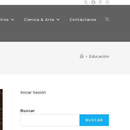
Alternar
tros
Ciencia & Arte
Contáctanos
búsqueda
>
Educación
de
Iniciar Sesión
la
Buscar
BUSCAR