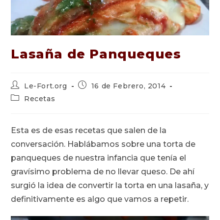
Lasaña de Panqueques
Autor
Publicación
Le-Fort.org
16 de Febrero, 2014
de
de
Categoría
Recetas
la
la
de
entrada:
entrada:
la
entrada:
Esta es de esas recetas que salen de la
conversación. Hablábamos sobre una torta de
panqueques de nuestra infancia que tenía el
gravísimo problema de no llevar queso. De ahí
surgió la idea de convertir la torta en una lasaña, y
definitivamente es algo que vamos a repetir.