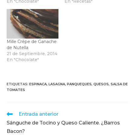
En "Chocolate"
En "Recetas"
Mille Crêpe de Ganache
de Nutella
21 de Septiembre, 2014
En "Chocolate"
ETIQUETAS
:
ESPINACA
,
LASAGNA
,
PANQUEQUES
,
QUESOS
,
SALSA DE
TOMATES
Leer
Entrada anterior
más
Sánguche de Tocino y Queso Caliente. ¿Barros
artículos
Bacon?