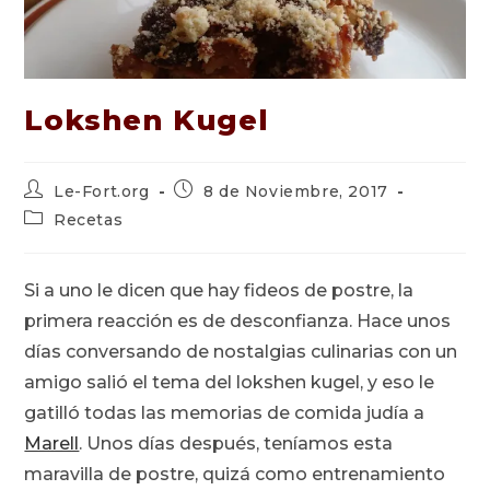
Lokshen Kugel
Autor
Publicación
Le-Fort.org
8 de Noviembre, 2017
de
de
Categoría
Recetas
la
la
de
entrada:
entrada:
la
entrada:
Si a uno le dicen que hay fideos de postre, la
primera reacción es de desconfianza. Hace unos
días conversando de nostalgias culinarias con un
amigo salió el tema del lokshen kugel, y eso le
gatilló todas las memorias de comida judía a
Marell
. Unos días después, teníamos esta
maravilla de postre, quizá como entrenamiento