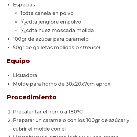
Especias
1cdta canela en polvo
1
/
cdta jengibre en polvo
2
1
/
cdta nuez moscada molida
4
100gr de azúcar para caramelo
50gr de galletas molidas o
streusel
Equipo
Licuadora
Molde para horno de 30x20x7cm aprox.
Procedimiento
Precalentar el horno a 180°C
Preparar un caramelo con los 100gr de azúcar y
cubrir el molde con él