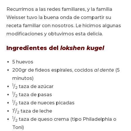
Recurrimos a las redes familiares, y la familia
Weisser tuvo la buena onda de compartir su
receta familiar con nosotros. Le hicimos algunas
modificaciones y obtuvimos esta delicia.
Ingredientes del
lokshen kugel
5 huevos
200gr de fideos espirales, cocidos
al dente
(5
minutos)
1
/
taza de azúcar
2
1
/
taza de pasas
2
1
/
taza de nueces picadas
2
1
1
/
taza de leche
2
1
/
taza de queso crema (tipo Philadelphia o
2
Toni)