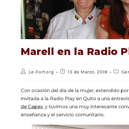
Marell en la Radio P
Autor
Publicación
Catego
Le-Fort.org
13 de Marzo, 2018
Gen
de
de
de
la
la
la
entrada:
entrada:
entrada
Con ocasión del día de la mujer, extendido po
invitada a la Radio Play en Quito a una entre
de Capex
, y tuvimos una muy interesante conve
enseñanza y el servicio comunitario.