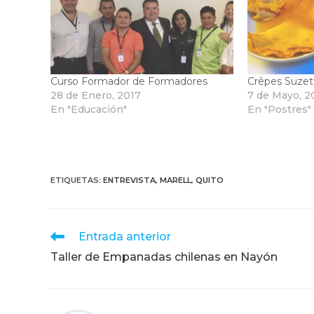
Curso Formador de Formadores
Crêpes Suzet
28 de Enero, 2017
7 de Mayo, 
En "Educación"
En "Postres"
ETIQUETAS
:
ENTREVISTA
,
MARELL
,
QUITO
Leer
Entrada anterior
más
Taller de Empanadas chilenas en Nayón
artículos