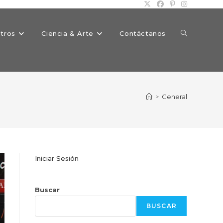
Alternar
tros
Ciencia & Arte
Contáctanos
búsqueda
>
General
de
Iniciar Sesión
la
Buscar
BUSCAR