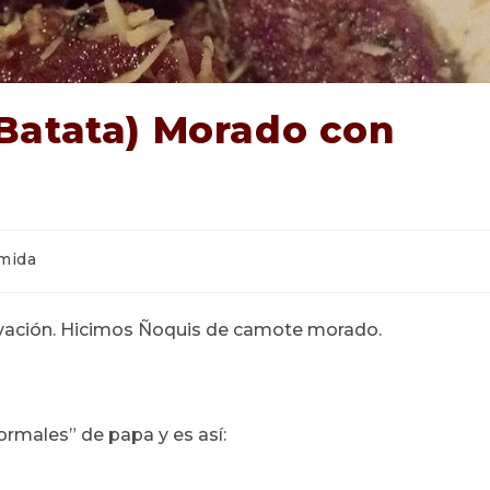
Batata) Morado con
ría
mida
a:
novación. Hicimos Ñoquis de camote morado.
ormales” de papa y es así: