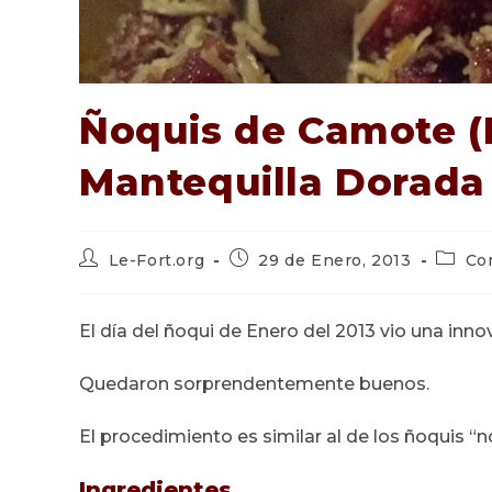
Ñoquis de Camote (
Mantequilla Dorada
Autor
Publicación
Catego
Le-Fort.org
29 de Enero, 2013
Co
de
de
de
la
la
la
entrada:
entrada:
entrad
El día del ñoqui de Enero del 2013 vio una in
Quedaron sorprendentemente buenos.
El procedimiento es similar al de los ñoquis “n
Ingredientes