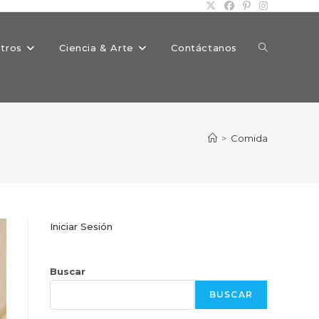
Alternar
tros
Ciencia & Arte
Contáctanos
búsqueda
>
Comida
de
Iniciar Sesión
la
Buscar
BUSCAR