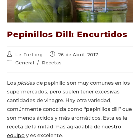
Pepinillos Dill: Encurtidos
Autor
Publicación
Le-Fort.org
26 de Abril, 2017
de
de
Categoría
General
/
Recetas
la
la
de
entrada:
entrada:
la
entrada:
Los
pickles
de pepinillo son muy comunes en los
supermercados, pero suelen tener excesivas
cantidades de vinagre. Hay otra variedad,
comúnmente conocida como “pepinillos dill” que
son menos ácidos y más aromáticos. Esta es la
receta de
la mitad más agradable de nuestro
equipo
y es excelente.