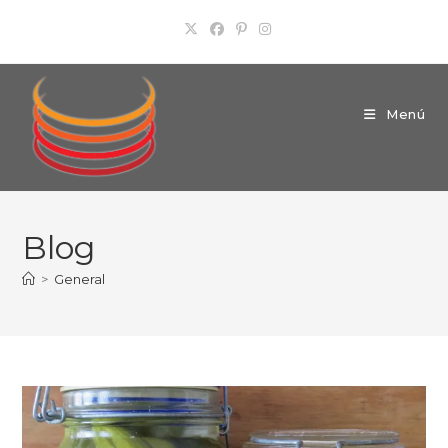
Ir
al
contenido
Menú
Blog
>
General