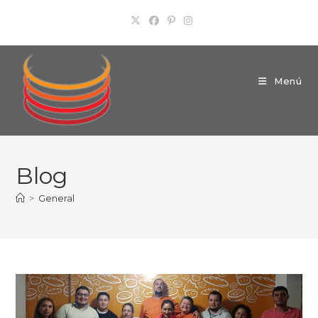
Ir
al
contenido
Menú
Blog
>
General