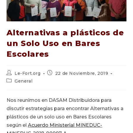
Alternativas a plásticos de
un Solo Uso en Bares
Escolares
Autor
Publicación
Le-Fort.org
22 de Noviembre, 2019
de
de
Categoría
General
la
la
de
entrada:
entrada:
la
entrada:
Nos reunimos en DASAM Distribuidora para
discutir estrategias para encontrar Alternativas a
plásticos de un solo uso en Bares Escolares
según el
Acuerdo Ministerial MINEDUC-