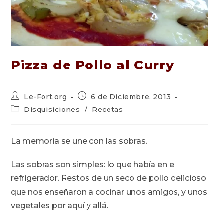
Pizza de Pollo al Curry
Autor
Publicación
Le-Fort.org
6 de Diciembre, 2013
de
de
Categoría
Disquisiciones
/
Recetas
la
la
de
entrada:
entrada:
la
entrada:
La memoria se une con las sobras.
Las sobras son simples: lo que había en el
refrigerador. Restos de un seco de pollo delicioso
que nos enseñaron a cocinar unos amigos, y unos
vegetales por aquí y allá.