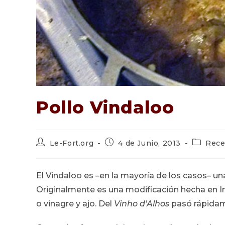
Pollo Vindaloo
Autor
Publicación
Categorí
Le-Fort.org
4 de Junio, 2013
Rece
de
de
de
la
la
la
entrada:
entrada:
entrada:
El Vindaloo es –en la mayoría de los casos– un
Originalmente es una modificación hecha en I
o vinagre y ajo. Del
Vinho d’Alhos
pasó rápidam