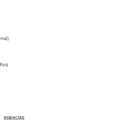
nal)
eños