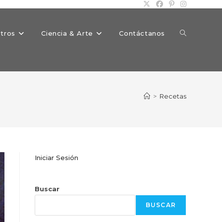
Alternar
tros
Ciencia & Arte
Contáctanos
búsqueda
>
Recetas
de
Iniciar Sesión
la
Buscar
BUSCAR