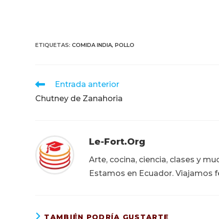
ETIQUETAS
:
COMIDA INDIA
,
POLLO
Leer
Entrada anterior
más
Chutney de Zanahoria
artículos
Le-Fort.org
Arte, cocina, ciencia, clases y m
Estamos en Ecuador. Viajamos fe
TAMBIÉN PODRÍA GUSTARTE