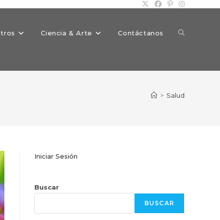
Alternar
tros
Ciencia & Arte
Contáctanos
búsqueda
>
Salud
de
Iniciar Sesión
la
Buscar
BUSCAR