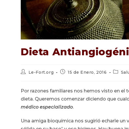
Dieta Antiangiogén
Autor
Publicación
Catego
Le-Fort.org
15 de Enero, 2016
Sal
de
de
de
la
la
la
entrada:
entrada:
entrada
Por razones familiares nos hemos visto en el 
dieta. Queremos comenzar diciendo que cualq
médico especializado
.
Una amiga bioquímica nos sugirió echarle un v
sólida en su base” y eso hicimos. Hay buena i