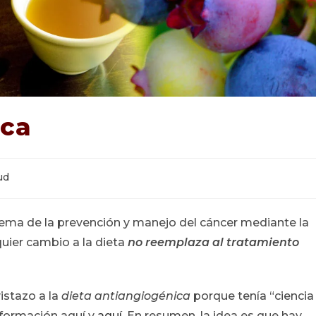
ica
ría
ud
:
tema de la prevención y manejo del cáncer mediante la
uier cambio a la dieta
no reemplaza al tratamiento
istazo a la
dieta antiangiogénica
porque tenía “ciencia
nformación aquí y
aquí
. En resumen, la idea es que hay