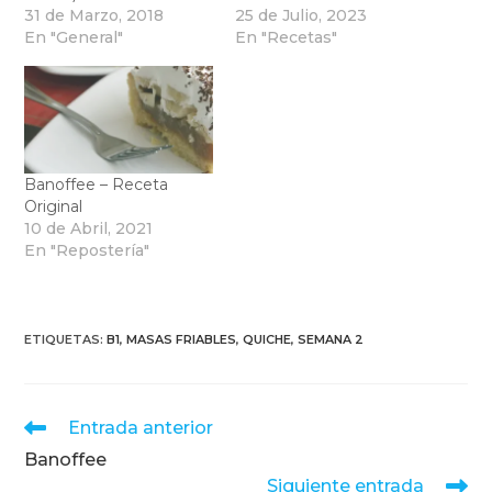
31 de Marzo, 2018
25 de Julio, 2023
En "General"
En "Recetas"
Banoffee – Receta
Original
10 de Abril, 2021
En "Repostería"
ETIQUETAS
:
B1
,
MASAS FRIABLES
,
QUICHE
,
SEMANA 2
Leer
Entrada anterior
más
Banoffee
artículos
Siguiente entrada