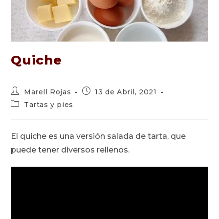
Quiche
Autor
Publicación
Marell Rojas
13 de Abril, 2021
de
de
Categoría
Tartas y pies
la
la
de
entrada:
entrada:
la
entrada:
El quiche es una versión salada de tarta, que
puede tener diversos rellenos.