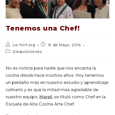
Tenemos una Chef!
Autor
Publicación
Le-Fort.org
15 de Mayo, 2016
de
de
Categoría
Disquisiciones
la
la
de
entrada:
entrada:
la
entrada:
No es noticia para nadie que nos encanta la
cocina desde hace muchos años. Hoy tenemos
un peldaño más en nuestro estudio y aprendizaje
culinario y es que la mitad mas agradable de
nuestro equipo,
Marell
, se tituló como Chef en la
Escuela de Alta Cocina Arte Chef.