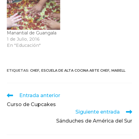
Manantial de Guangala
1 de Julio, 2016
En "Educación"
ETIQUETAS
:
CHEF
,
ESCUELA DE ALTA COCINA ARTE CHEF
,
MARELL
Leer
Entrada anterior
más
Curso de Cupcakes
artículos
Siguiente entrada
Sánduches de América del Sur