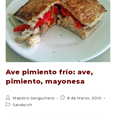
Ave pimiento frío: ave,
pimiento, mayonesa
Autor
Publicación
Maestro Sanguchero
8 de Marzo, 2010
de
de
Categoría
Sandwich
la
la
de
entrada:
entrada:
la