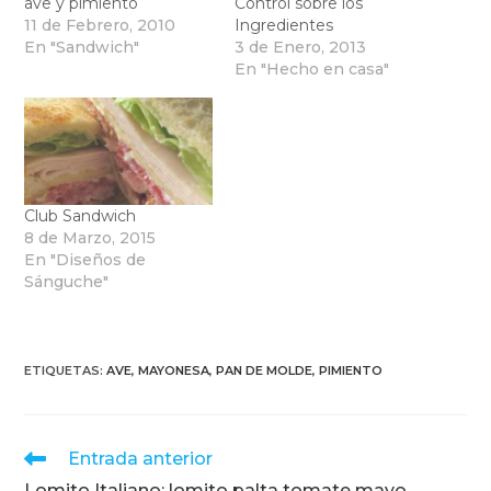
ave y pimiento
Control sobre los
11 de Febrero, 2010
Ingredientes
En "Sandwich"
3 de Enero, 2013
En "Hecho en casa"
Club Sandwich
8 de Marzo, 2015
En "Diseños de
Sánguche"
ETIQUETAS
:
AVE
,
MAYONESA
,
PAN DE MOLDE
,
PIMIENTO
Leer
Entrada anterior
más
Lomito Italiano: lomito palta tomate mayo