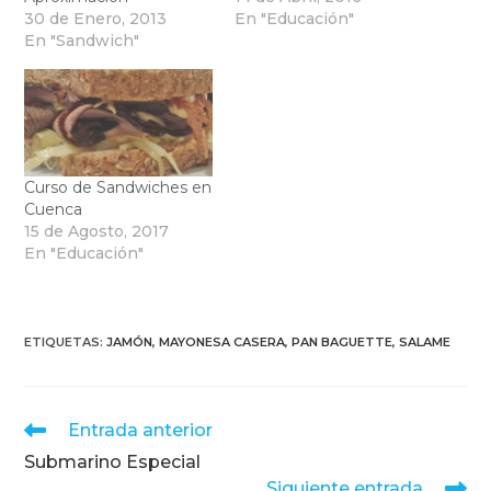
30 de Enero, 2013
En "Educación"
En "Sandwich"
Curso de Sandwiches en
Cuenca
15 de Agosto, 2017
En "Educación"
ETIQUETAS
:
JAMÓN
,
MAYONESA CASERA
,
PAN BAGUETTE
,
SALAME
Leer
Entrada anterior
más
Submarino Especial
artículos
Siguiente entrada