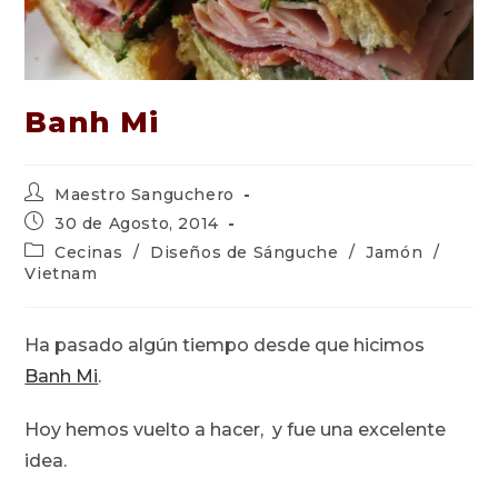
Banh Mi
Autor
Maestro Sanguchero
de
Publicación
30 de Agosto, 2014
la
de
Categoría
Cecinas
/
Diseños de Sánguche
/
Jamón
/
entrada:
la
de
Vietnam
entrada:
la
entrada:
Ha pasado algún tiempo desde que hicimos
Banh Mi
.
Hoy hemos vuelto a hacer, y fue una excelente
idea.