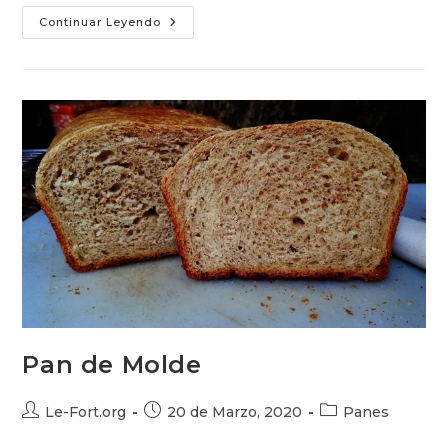
Pan
Continuar Leyendo
Amasado
Pan de Molde
Autor
Publicación
Categoría
Le-Fort.org
20 de Marzo, 2020
Panes
de
de
de