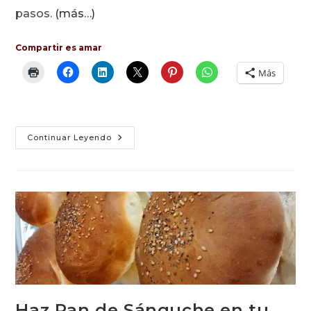
pasos.
(más…)
Compartir es amar
Más
Primeros
Continuar Leyendo
Pasos
En
Pan
De
Masa
Madre
Haz Pan de Sánguche en tu