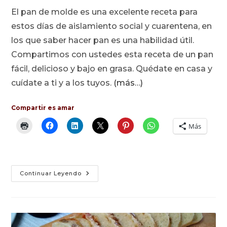
la
la
la
El pan de molde es una excelente receta para
entrada:
entrada:
entrada:
estos días de aislamiento social y cuarentena, en
los que saber hacer pan es una habilidad útil.
Compartimos con ustedes esta receta de un pan
fácil, delicioso y bajo en grasa. Quédate en casa y
cuídate a ti y a los tuyos.
(más…)
Compartir es amar
Más
Pan
Continuar Leyendo
De
Molde