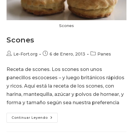
Scones
Scones
Autor
Publicación
Categoría
Le-Fort.org
6 de Enero, 2013
Panes
de
de
de
la
la
la
Receta de scones. Los scones son unos
entrada:
entrada:
entrada:
panecillos escoceses – y luego británicos rápidos
y ricos. Aquí está la receta de los scones, con
harina, mantequilla, azúcar y polvos de hornear, y
forma y tamaño según sea nuestra preferencia
Scones
Continuar Leyendo