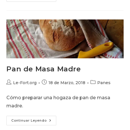
Con
Tang
Zhong
O
Roux
De
Agua
Pan de Masa Madre
Autor
Publicación
Categoría
Le-Fort.org
18 de Marzo, 2018
Panes
de
de
de
la
la
la
Cómo preparar una hogaza de pan de masa
entrada:
entrada:
entrada:
madre.
Pan
Continuar Leyendo
De
Masa