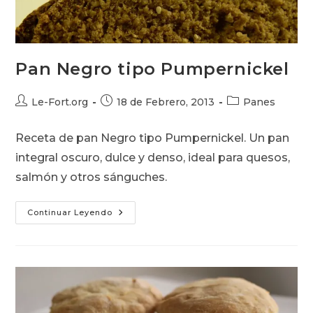
Pan Negro tipo Pumpernickel
Autor
Publicación
Categoría
Le-Fort.org
18 de Febrero, 2013
Panes
de
de
de
la
la
la
Receta de pan Negro tipo Pumpernickel. Un pan
entrada:
entrada:
entrada:
integral oscuro, dulce y denso, ideal para quesos,
salmón y otros sánguches.
Pan
Continuar Leyendo
Negro
Tipo
Pumpernickel