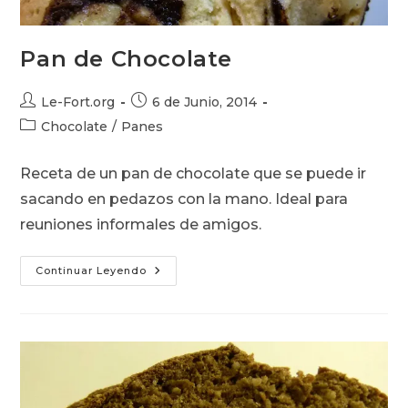
Pan de Chocolate
Autor
Publicación
Le-Fort.org
6 de Junio, 2014
de
de
Categoría
Chocolate
/
Panes
la
la
de
entrada:
entrada:
la
Receta de un pan de chocolate que se puede ir
entrada:
sacando en pedazos con la mano. Ideal para
reuniones informales de amigos.
Pan
Continuar Leyendo
De
Chocolate