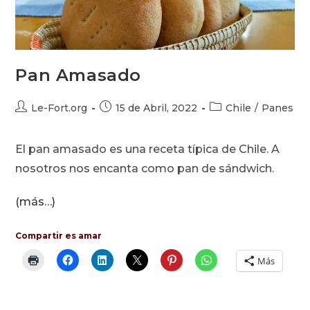
Pan Amasado
Autor
Publicación
Categoría
Le-Fort.org
15 de Abril, 2022
Chile
/
Panes
de
de
de
la
la
la
El pan amasado es una receta típica de Chile. A
entrada:
entrada:
entrada:
nosotros nos encanta como pan de sándwich.
(más…)
Compartir es amar
Más