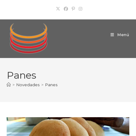
Ir
al
contenido
Menú
Panes
>
Novedades
>
Panes