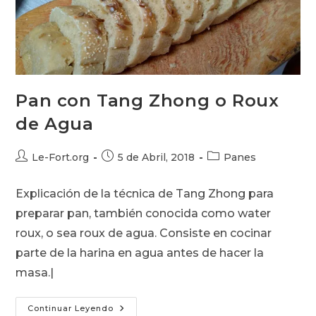
Pan con Tang Zhong o Roux
de Agua
Autor
Publicación
Categoría
Le-Fort.org
5 de Abril, 2018
Panes
de
de
de
la
la
la
Explicación de la técnica de Tang Zhong para
entrada:
entrada:
entrada:
preparar pan, también conocida como water
roux, o sea roux de agua. Consiste en cocinar
parte de la harina en agua antes de hacer la
masa.|
Pan
Continuar Leyendo