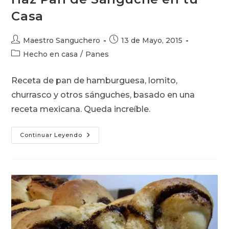
Casa
Autor
Publicación
Maestro Sanguchero
13 de Mayo, 2015
de
de
Categoría
Hecho en casa
/
Panes
la
la
de
entrada:
entrada:
la
Receta de pan de hamburguesa, lomito,
entrada:
churrasco y otros sánguches, basado en una
receta mexicana. Queda increíble.
Haz
Continuar Leyendo
Pan
De
Sánguche
En
Tu
Casa