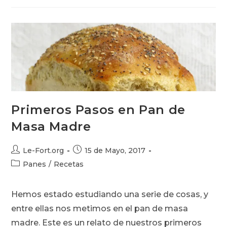
Madre
Primeros Pasos en Pan de
Masa Madre
Autor
Publicación
Le-Fort.org
15 de Mayo, 2017
de
de
Categoría
Panes
/
Recetas
la
la
de
entrada:
entrada:
la
Hemos estado estudiando una serie de cosas, y
entrada:
entre ellas nos metimos en el pan de masa
madre. Este es un relato de nuestros primeros