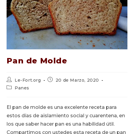
Pan de Molde
Autor
Publicación
Le-Fort.org
20 de Marzo, 2020
de
de
Categoría
Panes
la
la
de
entrada:
entrada:
la
entrada:
El pan de molde es una excelente receta para
estos días de aislamiento social y cuarentena, en
los que saber hacer pan es una habilidad útil.
Compartimos con ustedes esta receta de un pan