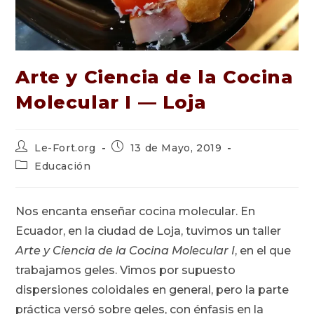
Arte y Ciencia de la Cocina
Molecular I — Loja
Autor
Publicación
Le-Fort.org
13 de Mayo, 2019
de
de
Categoría
Educación
la
la
de
entrada:
entrada:
la
entrada:
Nos encanta enseñar cocina molecular. En
Ecuador, en la ciudad de Loja, tuvimos un taller
Arte y Ciencia de la Cocina Molecular I
, en el que
trabajamos geles. Vimos por supuesto
dispersiones coloidales en general, pero la parte
práctica versó sobre geles, con énfasis en la