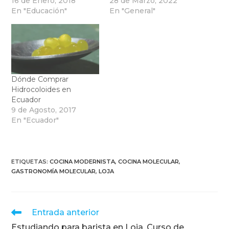
16 de Enero, 2018
28 de Marzo, 2022
En "Educación"
En "General"
Dónde Comprar
Hidrocoloides en
Ecuador
9 de Agosto, 2017
En "Ecuador"
ETIQUETAS
:
COCINA MODERNISTA
,
COCINA MOLECULAR
,
GASTRONOMÍA MOLECULAR
,
LOJA
Leer
Entrada anterior
más
Estudiando para barista en Loja, Curso de