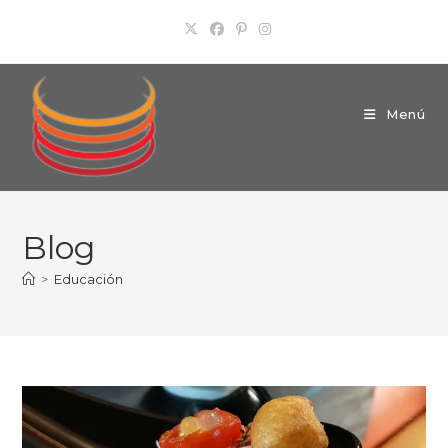
Ir
al
contenido
Menú
Blog
>
Educación