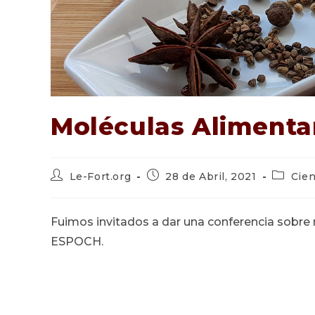
Moléculas Alimentar
Autor
Publicación
Categor
Le-Fort.org
28 de Abril, 2021
Cien
de
de
de
la
la
la
entrada:
entrada:
entrada:
Fuimos invitados a dar una conferencia sobre m
ESPOCH.