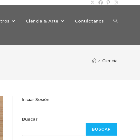
Alternar
tros
Ciencia & Arte
Contáctanos
búsqueda
>
Ciencia
de
Iniciar Sesión
la
Buscar
BUSCAR