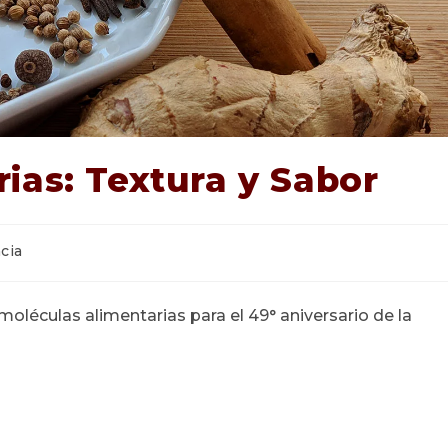
ias: Textura y Sabor
ía
cia
oléculas alimentarias para el 49° aniversario de la