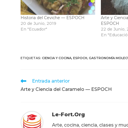
Historia del Ceviche — ESPOCH
Arte y Cienci
20 de Junio, 2019
ESPOCH
En "Ecuador"
22 de Junio,
En "Educació
ETIQUETAS
:
CIENCIA Y COCINA
,
ESPOCH
,
GASTRONOMÍA MOLEC
Leer
Entrada anterior
más
Arte y Ciencia del Caramelo — ESPOCH
artículos
Le-Fort.org
Arte, cocina, ciencia, clases y m