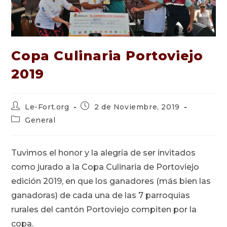
Copa Culinaria Portoviejo
2019
Autor
Publicación
Le-Fort.org
2 de Noviembre, 2019
de
de
Categoría
General
la
la
de
entrada:
entrada:
la
entrada:
Tuvimos el honor y la alegría de ser invitados
como jurado a la Copa Culinaria de Portoviejo
edición 2019, en que los ganadores (más bien las
ganadoras) de cada una de las 7 parroquias
rurales del cantón Portoviejo compiten por la
copa.