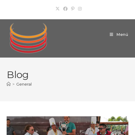
Ir
al
contenido
Menú
Blog
>
General