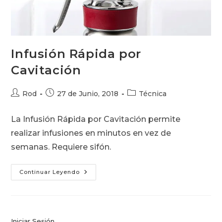
Infusión Rápida por
Cavitación
Autor
Publicación
Categoría
Rod
27 de Junio, 2018
Técnica
de
de
de
la
la
la
La Infusión Rápida por Cavitación permite
entrada:
entrada:
entrada:
realizar infusiones en minutos en vez de
semanas. Requiere sifón.
Infusión
Continuar Leyendo
Rápida
Por
Cavitación
Iniciar Sesión