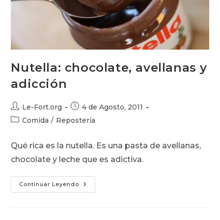
Nutella: chocolate, avellanas y
adicción
Autor
Publicación
Le-Fort.org
4 de Agosto, 2011
de
de
Categoría
Comida
/
Repostería
la
la
de
entrada:
entrada:
la
Qué rica es la nutella. Es una pasta de avellanas,
entrada:
chocolate y leche que es adictiva.
Nutella:
Continuar Leyendo
Chocolate,
Avellanas
Y
Adicción