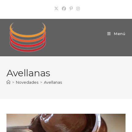
Ir
al
contenido
Menú
Avellanas
>
Novedades
>
Avellanas