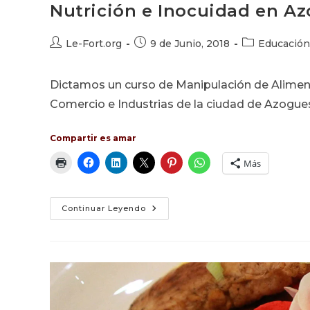
Nutrición e Inocuidad en A
Autor
Publicación
Categoría
Le-Fort.org
9 de Junio, 2018
Educación
de
de
de
la
la
la
Dictamos un curso de Manipulación de Aliment
entrada:
entrada:
entrada:
Comercio e Industrias de la ciudad de Azogue
Compartir es amar
Más
Nutrición
Continuar Leyendo
E
Inocuidad
En
Azogues