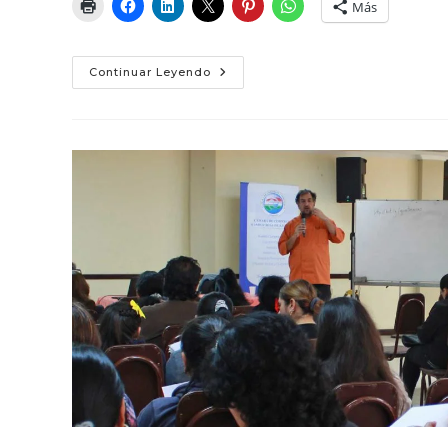
Más
Manipulación,
Continuar Leyendo
Nutrición
Y
Cocina
De
Aprovechamiento
En
Azogues