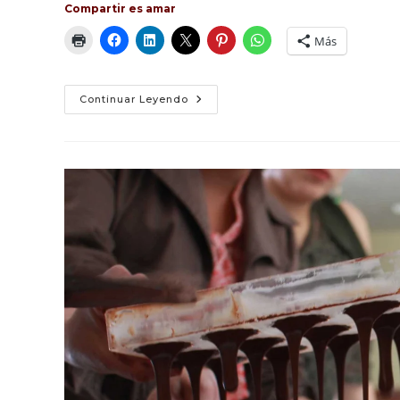
Compartir es amar
Más
Guía
Continuar Leyendo
De
Técnicas
Culinarias
En
Azogues,
Cañar