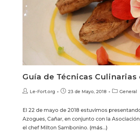
Guía de Técnicas Culinarias
Autor
Publicación
Categoría
Le-Fort.org
23 de Mayo, 2018
General
de
de
de
la
la
la
El 22 de mayo de 2018 estuvimos presentand
entrada:
entrada:
entrada:
Azogues, Cañar, en conjunto con la Asociación
el chef Milton Sambonino.
(más…)