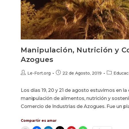
Manipulación, Nutrición y 
Azogues
Autor
Publicación
Categoría
Le-Fort.org
22 de Agosto, 2019
Educac
de
de
de
la
la
la
Los días 19, 20 y 21 de agosto estuvimos en l
entrada:
entrada:
entrada:
manipulación de alimentos, nutrición y sosten
Comercio de Industrias de Azogues. Fue un pla
Compartir es amar