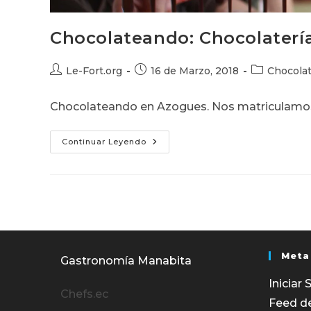
Chocolateando: Chocolaterí
Autor
Publicación
Categoría
Le-Fort.org
16 de Marzo, 2018
Chocola
de
de
de
la
la
la
Chocolateando en Azogues. Nos matriculamos 
entrada:
entrada:
entrada:
Chocolateando:
Continuar Leyendo
Chocolatería
Básica
En
Azogues
Meta
Gastronomía Manabita
Iniciar 
Chefs.ec
Feed d