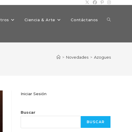
Alternar
tros
Ciencia & Arte
Contáctanos
búsqueda
>
Novedades
>
Azogues
de
Iniciar Sesión
la
Buscar
BUSCAR