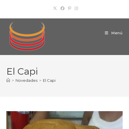
Ir
al
contenido
Menú
El Capi
>
Novedades
>
El Capi