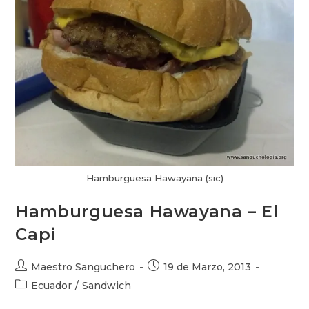
Hamburguesa Hawayana (sic)
Hamburguesa Hawayana – El
Capi
Autor
Publicación
Maestro Sanguchero
19 de Marzo, 2013
de
de
Categoría
Ecuador
/
Sandwich
la
la
de
entrada:
entrada: