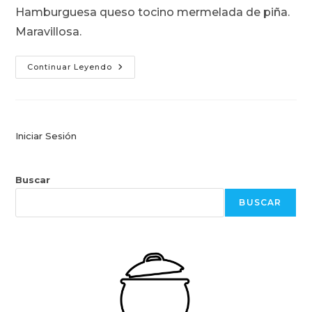
la
Hamburguesa queso tocino mermelada de piña.
entrada:
Maravillosa.
Hamburguesa
Continuar Leyendo
Hawayana
–
El
Capi
Iniciar Sesión
Buscar
BUSCAR