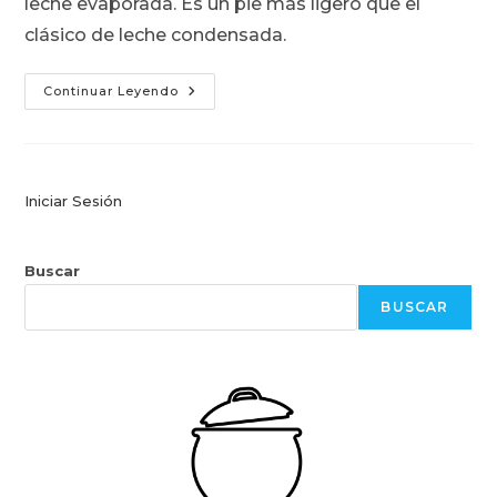
leche evaporada. Es un pie más ligero que el
clásico de leche condensada.
Pie
Continuar Leyendo
De
Espuma
De
Limón
Iniciar Sesión
Buscar
BUSCAR