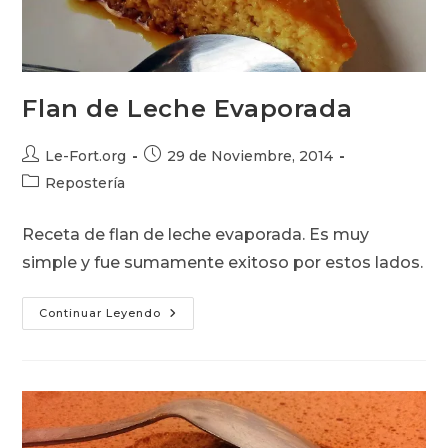
Flan de Leche Evaporada
Autor
Publicación
Le-Fort.org
29 de Noviembre, 2014
de
de
Categoría
Repostería
la
la
de
entrada:
entrada:
la
Receta de flan de leche evaporada. Es muy
entrada:
simple y fue sumamente exitoso por estos lados.
Flan
Continuar Leyendo
De
Leche
Evaporada