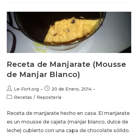
Con
Leche
Evaporada
Receta de Manjarate (Mousse
de Manjar Blanco)
Autor
Publicación
Le-Fort.org
20 de Enero, 2014
de
de
Categoría
Recetas
/
Repostería
la
la
de
entrada:
entrada:
la
Receta de manjarate hecho en casa. El manjarate
entrada:
es un mousse de cajeta (manjar blanco, dulce de
leche) cubierto con una capa de chocolate sólido.