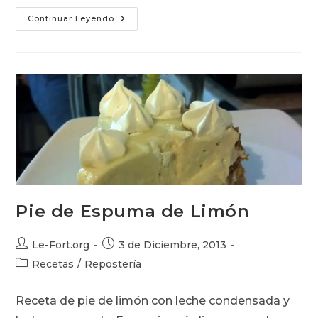
Receta
Continuar Leyendo
De
Manjarate
(Mousse
De
Manjar
Blanco)
Pie de Espuma de Limón
Autor
Publicación
Le-Fort.org
3 de Diciembre, 2013
de
de
Categoría
Recetas
/
Repostería
la
la
de
entrada:
entrada:
la
Receta de pie de limón con leche condensada y
entrada: