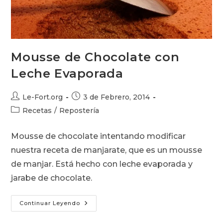
Mousse de Chocolate con
Leche Evaporada
Autor
Publicación
Le-Fort.org
3 de Febrero, 2014
de
de
Categoría
Recetas
/
Repostería
la
la
de
entrada:
entrada:
la
Mousse de chocolate intentando modificar
entrada:
nuestra receta de manjarate, que es un mousse
de manjar. Está hecho con leche evaporada y
jarabe de chocolate.
Mousse
Continuar Leyendo
De
Chocolate