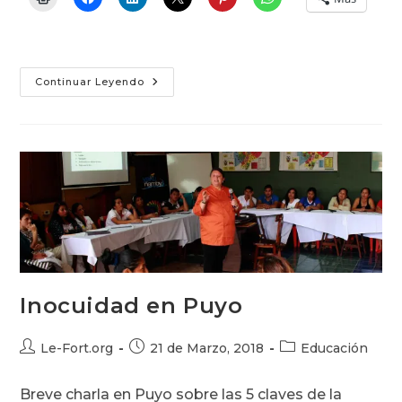
Guía
Continuar Leyendo
De
Técnicas
Culinarias
En
Puyo
Inocuidad en Puyo
Autor
Publicación
Categoría
Le-Fort.org
21 de Marzo, 2018
Educación
de
de
de
la
la
la
Breve charla en Puyo sobre las 5 claves de la