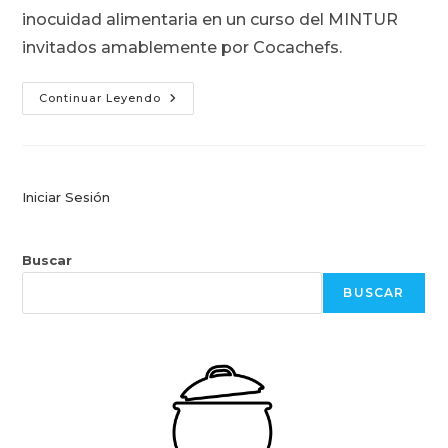
entrada:
entrada:
entrada:
inocuidad alimentaria en un curso del MINTUR
invitados amablemente por Cocachefs.
Inocuidad
Continuar Leyendo
En
Puyo
Iniciar Sesión
Buscar
BUSCAR