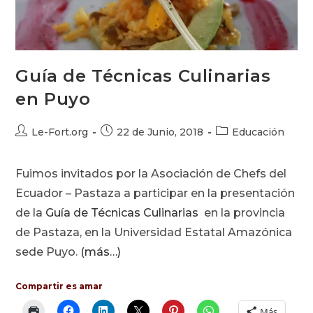
Guía de Técnicas Culinarias
en Puyo
Autor
Publicación
Categoría
Le-Fort.org
22 de Junio, 2018
Educación
de
de
de
la
la
la
Fuimos invitados por la Asociación de Chefs del
entrada:
entrada:
entrada:
Ecuador – Pastaza a participar en la presentación
de la
Guía de Técnicas Culinarias
en la provincia
de Pastaza, en la Universidad Estatal Amazónica
sede Puyo.
(más…)
Compartir es amar
Más