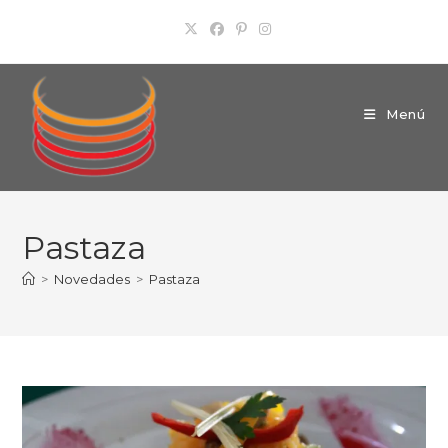
Ir
al
contenido
Menú
Pastaza
>
Novedades
>
Pastaza