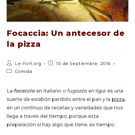
Focaccia: Un antecesor de
la pizza
Autor
Publicación
Le-Fort.org
10 de Septiembre, 2016
de
de
Categoría
Comida
la
la
de
entrada:
entrada:
la
entrada:
La
focaccia
en italiano o
fugazza
en ligur es una
suerte de eslabón perdido entre el pan y la
pizza
,
en un continuo de recetas y variedades que nos
llega a través del tiempo, porque esta
preparación si hay algo que tiene, es tiempo.