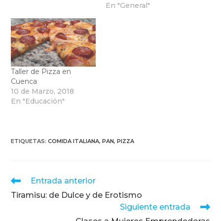
En "General"
Taller de Pizza en
Cuenca
10 de Marzo, 2018
En "Educación"
ETIQUETAS
:
COMIDA ITALIANA
,
PAN
,
PIZZA
Leer
Entrada anterior
más
Tiramisu: de Dulce y de Erotismo
artículos
Siguiente entrada