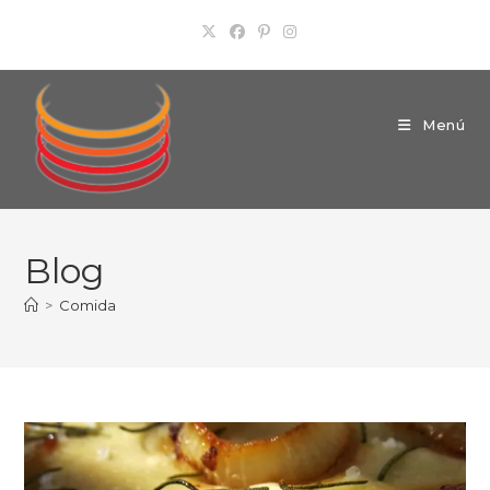
Ir
al
contenido
Menú
Blog
>
Comida