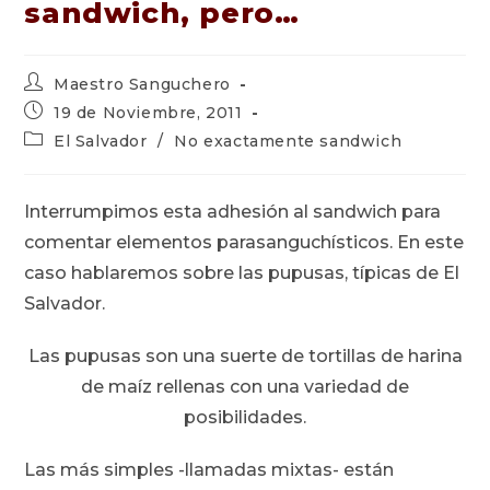
sandwich, pero…
Autor
Maestro Sanguchero
de
Publicación
19 de Noviembre, 2011
la
de
Categoría
El Salvador
/
No exactamente sandwich
entrada:
la
de
entrada:
la
entrada:
Interrumpimos esta adhesión al sandwich para
comentar elementos parasanguchísticos. En este
caso hablaremos sobre las pupusas, típicas de El
Salvador.
Las pupusas son una suerte de tortillas de harina
de maíz rellenas con una variedad de
posibilidades.
Las más simples -llamadas mixtas- están