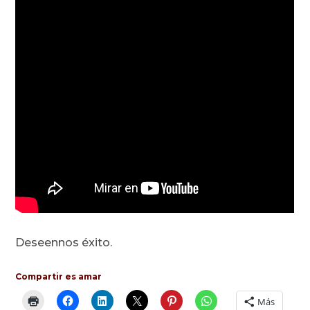
Deseennos éxito.
Compartir es amar
Más