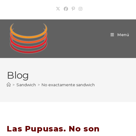
Ir
al
contenido
Menú
Blog
>
Sandwich
>
No exactamente sandwich
Las Pupusas. No son